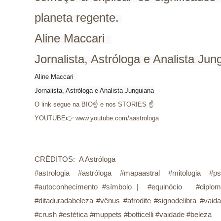
planeta regente. 

Aline Maccari  

Jornalista, Astróloga e Analista Jun
Aline Maccari  
Jornalista, Astróloga e Analista Junguiana
O link segue na BIO☝ e nos STORIES ☝
YOUTUBE👉 www.youtube.com/aastrologa
CRÉDITOS: A Astróloga
#astrologia #astróloga #mapaastral #mitologia #ps
#autoconhecimento #símbolo | #equinócio #diploma
#ditaduradabeleza #vênus #afrodite #signodelibra #va
#crush #estética #muppets #botticelli #vaidade #beleza