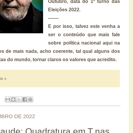
Outubro, data do 1º turno das
Eleições 2022.
-------
E por isso, talvez este venha a
ser o conteúdo que mais fale
sobre política nacional aqui na
es de mais nada, acho coerente, tal qual alguns dos
tas do mundo, tornar claros os valores que acredito.
to »
MBRO DE 2022
 fraude: Quadratura em T nas