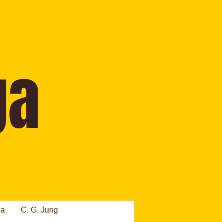
ia
C. G. Jung