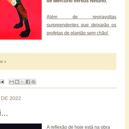
de Mercúrio versus Netuno.
Além de reviravoltas
surpreendentes que deixarão os
profetas de plantão sem chão!
to »
DE 2022
...
A reflexão de hoje está na obra