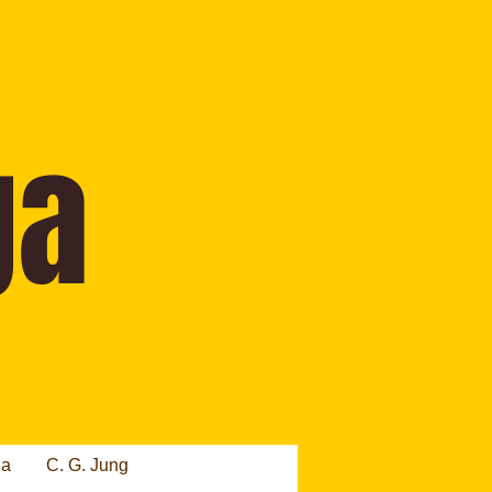
ia
C. G. Jung