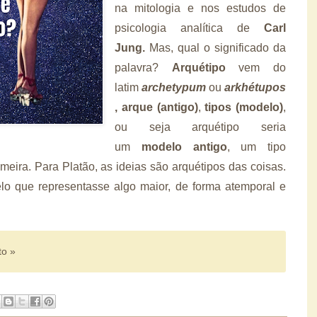
na mitologia e nos estudos de
psicologia analítica de
Carl
Jung.
Mas, qual o significado da
palavra?
Arquétipo
vem do
latim
archetypum
ou
arkhétupos
,
arque (antigo)
,
tipos (modelo)
,
ou seja arquétipo seria
um
modelo antigo
, um tipo
imeira.
Para Platão, as ideias são arquétipos das coisas.
lo que representasse algo maior, de forma atemporal e
to »