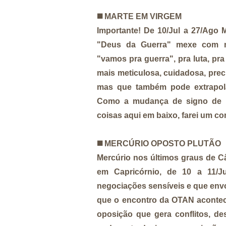
◼️
MARTE EM VIRGEM
Importante! De 10/Jul a 27/Ago
"Deus da Guerra" mexe com m
"vamos pra guerra", pra luta, pr
mais meticulosa, cuidadosa, prec
mas que também pode extrapola
Como a mudança de signo de um
coisas aqui em baixo, farei um c
◼️
MERCÚRIO OPOSTO PLUTÃO
Mercúrio nos últimos graus de C
em Capricórnio, de 10 a 11/J
negociações sensíveis e que envol
que o encontro da OTAN acontece
oposição que gera conflitos, de