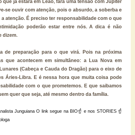
io que já estará em Leão, fará uma tensão com Júpiter
ve-se ouvir com atenção, pois o absurdo, a soberba e
a atenção. É preciso ter responsabilidade com o que
ntimidação poderão estar entre nós. A dica é não
e dizem.
 de preparação para o que virá. Pois na próxima
ias que acontecem em simultâneo: a Lua Nova em
unares (Cabeça e Cauda do Dragão) para o eixo de
 Áries-Libra. E é nessa hora que muita coisa pode
nsabilidade com o que prometemos. E que saibamos
quem quer que seja, até mesmo dentro da família.
e Analista Junguiana O link segue na BIO☝ e nos STORIES ☝
ologa