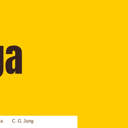
ia
C. G. Jung