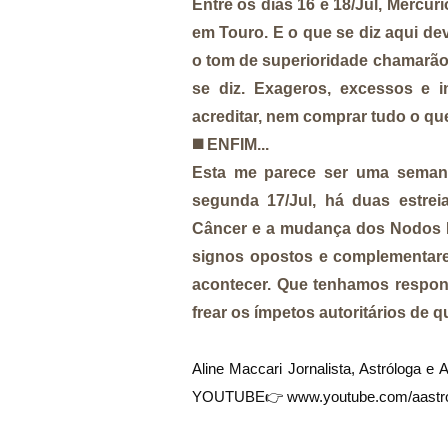
Entre os dias 16 e 18/Jul, Mercúr
em Touro. E o que se diz aqui de
o tom de superioridade chamarão 
se diz. Exageros, excessos e i
acreditar, nem comprar tudo o qu
◼️
ENFIM...
Esta me parece ser uma semana
segunda 17/Jul, há duas estre
Câncer e a mudança dos Nodos L
signos opostos e complementares
acontecer. Que tenhamos respo
frear os ímpetos autoritários de 
Aline Maccari Jornalista, Astróloga 
YOUTUBE👉
www.youtube.com/aastr