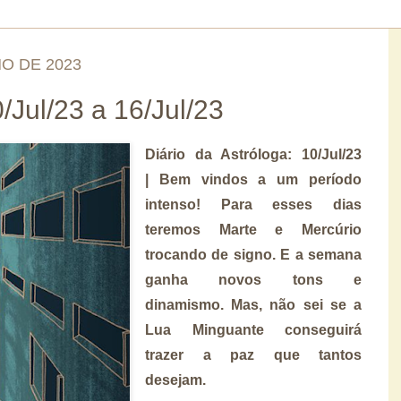
O DE 2023
Jul/23 a 16/Jul/23
Diário da Astróloga: 10/Jul/23
| Bem vindos a um período
intenso! Para esses dias
teremos Marte e Mercúrio
trocando de signo. E a semana
ganha novos tons e
dinamismo. Mas, não sei se a
Lua Minguante conseguirá
trazer a paz que tantos
desejam.