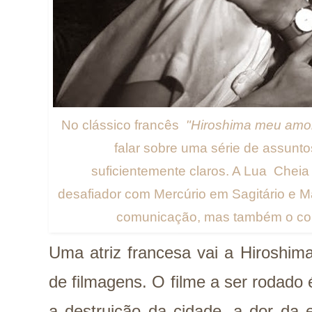
No clássico francês
"Hiroshima meu amo
falar sobre uma série de assunt
suficientemente claros. A Lua Che
desafiador com Mercúrio em Sagitário e Ma
comunicação, mas também o com
Uma atriz francesa vai a Hiroshim
de filmagens. O filme a ser rodado
a destruição da cidade, a dor da e