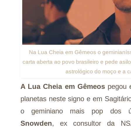
Na Lua Cheia em Gêmeos o geminianís
carta aberta ao povo brasileiro e pede asilo
astrológico do moço e a ca
A Lua Cheia em Gêmeos
pegou e
planetas neste signo e em Sagitári
o geminiano mais pop dos ú
Snowden
, ex consultor da NS