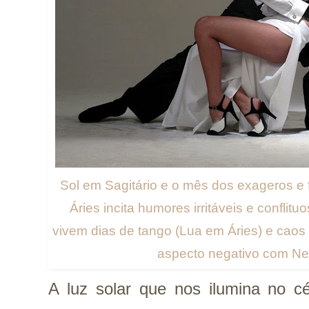
Sol em Sagitário e o mês dos exageros e f
Áries incita humores irritáveis e confli
vivem dias de tango (Lua em Áries) e caos
aspecto negativo com Ne
A luz solar que nos ilumina no c