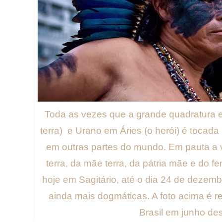
Toda as vezes que a grande quadratura e
terra) e Urano em Áries (o herói) é toca
em outras partes do mundo. Em pauta a v
terra, da mãe terra, da pátria mãe e do f
hoje em Sagitário, até o dia 24 de dezem
ainda mais dogmáticas. A foto acima é r
Brasil em junho de