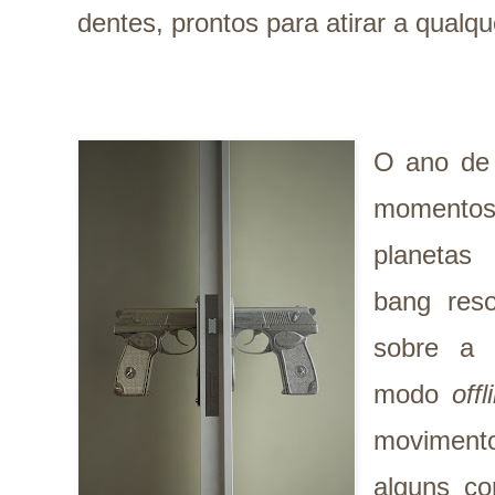
dentes, prontos para atirar a qual
O ano de 
momento
planetas
bang reso
sobre a 
modo
offl
moviment
alguns co