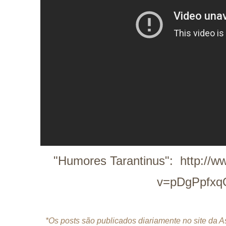
"Humores Tarantinus":
http://
v=pDgPpfxq
*Os posts são publicados diariamente no site da 