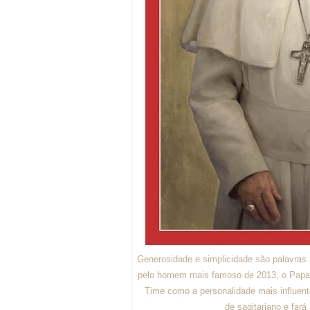
Generosidade e simplicidade são palavras
pelo homem mais famoso de 2013, o Papa F
Time como a personalidade mais influen
de sagitariano e fará