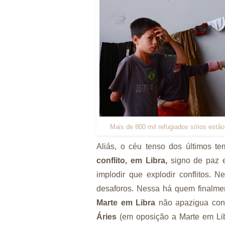
Mais de 800 mil refugiados sírios estã
Aliás, o céu tenso dos últimos te
conflito, em Libra,
signo de paz e
implodir que explodir conflitos. 
desaforos. Nessa há quem finalme
Marte em Libra
não apazigua conf
Áries
(em oposição a Marte em Li