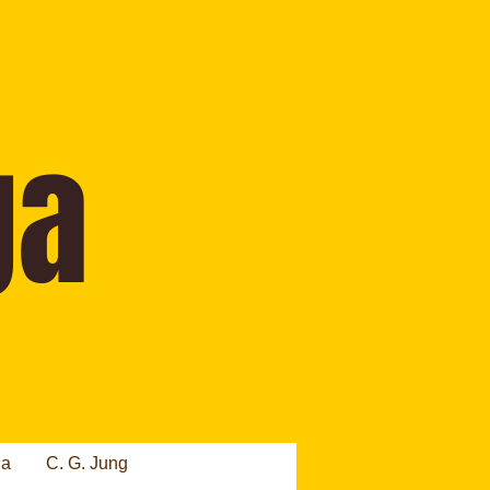
ia
C. G. Jung