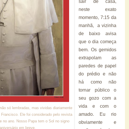
sair de casa,
neste exato
momento, 7:15 da
manhã, a vizinha
de baixo avisa
que o dia começa
bem. Os gemidos
extrapolam as
paredes de papel
do prédio e não
há como não
tornar público o
seu gozo com a
vida e com o
 não só lembradas, mas vividas diariamente
amado. Eu rio
rancisco. Ele foi considerado pelo revista
te no ano. Nosso Papa tem o Sol no signo
obviamente e
 aniversário em breve.