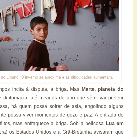
o no Líbano. O inverno se aproxima e as dificuldades aumentam.
mpos incita à disputa, à briga. Mas
Marte, planeta do
 diplomacia, até meados do ano que vêm, vai preferir
Nessa, há quem possa sofrer de asia, engolindo alguns
nte possa viver momentos de gozo e paz. A entrada de
litos, mas enfraquece a briga. Sob a belicosa
Lua em
bra) os Estados Unidos e a Grã-Bretanha avisaram que