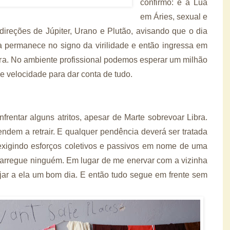
confirmo: é a Lua
em Áries, sexual e
 direções de Júpiter, Urano e Plutão, avisando que o dia
a permanece no signo da virilidade e então ingressa em
tura. No ambiente profissional podemos esperar um milhão
e velocidade para dar conta de tudo.
frentar alguns atritos, apesar de Marte sobrevoar Libra.
tendem a retrair. E qualquer pendência deverá ser tratada
exigindo esforços coletivos e passivos em nome de uma
carregue ninguém. Em lugar de me enervar com a vizinha
jar a ela um bom dia. E então tudo segue em frente sem