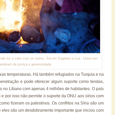
dir luz e calor com os outros. Sol em Sagitário e Lua - Urano em
lembram de justiça e generosidade.
xas temperaturas. Há também refugiados na Turquia e na
penetração e pode oferecer algum suporte como tendas,
o no Líbano com apenas 4 milhões de habitantes. O país
 e por isso não permite o suporte da ONU aos sírios com
omo fizeram os palestinos. Os conflitos na Síria são um
e eles são um desdobramento importante que iniciou com