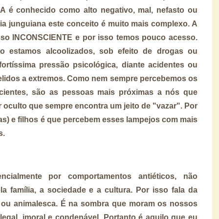
é conhecido como alto negativo, mal, nefasto ou
ia junguiana este conceito é muito mais complexo. A
so INCONSCIENTE e por isso temos pouco acesso.
 estamos alcoolizados, sob efeito de drogas ou
ortíssima pressão psicológica, diante acidentes ou
mpelidos a extremos. Como nem sempre percebemos os
ientes, são as pessoas mais próximas a nós que
 oculto que sempre encontra um jeito de "vazar". Por
as) e filhos é que percebem esses lampejos com mais
s.
ialmente por comportamentos antiéticos, não
 família, a sociedade e a cultura. Por isso fala da
va ou animalesca. É na sombra que moram os nossos
legal, imoral e condenável. Portanto é aquilo que eu