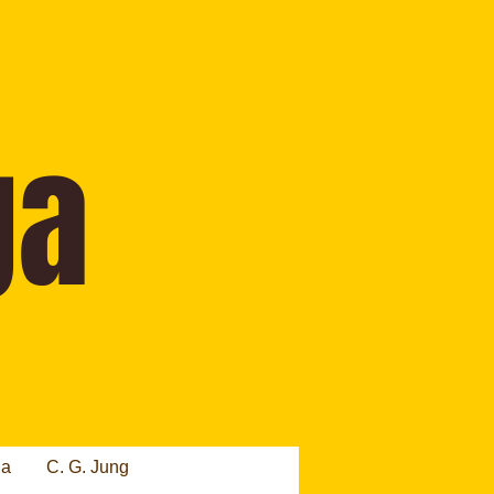
ia
C. G. Jung