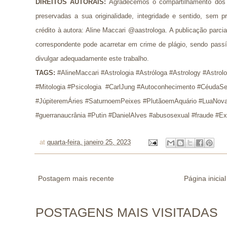
DIREITOS AUTORAIS:
Agradecemos o compartilhamento dos 
preservadas a sua originalidade, integridade e sentido, se
crédito à autora: Aline Maccari @aastrologa. A publicação parci
correspondente pode acarretar em crime de plágio, sendo pass
divulgar adequadamente este trabalho.
TAGS:
 #AlineMaccari #Astrologia #Astróloga #Astrology #Astrol
#Mitologia #Psicologia  #CarlJung #Autoconhecimento #CéudaSe
#JúpiteremÁries #SaturnoemPeixes #PlutãoemAquário #LuaNova
#guerranaucrânia #Putin #DanielAlves #abusosexual #fraude #E
at
quarta-feira, janeiro 25, 2023
Postagem mais recente
Página inicial
POSTAGENS MAIS VISITADAS