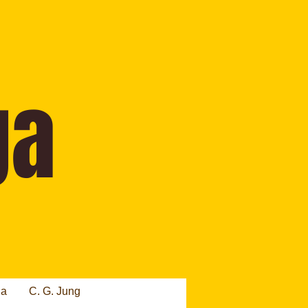
ia
C. G. Jung