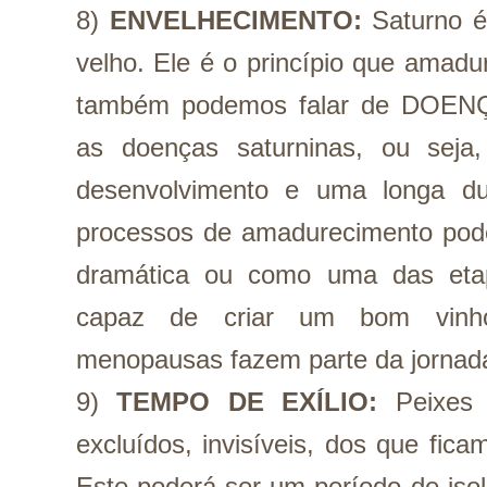
8) 
ENVELHECIMENTO:
 Saturno é
velho. Ele é o princípio que amadu
também podemos falar de DOEN
as doenças saturninas, ou seja
desenvolvimento e uma longa dura
processos de amadurecimento pode
dramática ou como uma das etap
capaz de criar um bom vinho
menopausas fazem parte da jornad
9) 
TEMPO DE
EXÍLIO:
Peixes 
excluídos, invisíveis, dos que fic
Este poderá ser um período de isol