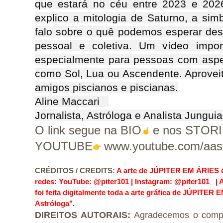
que estará no céu entre 2023 e 2026
explico a mitologia de Saturno, a sim
falo sobre o quê podemos esperar dest
pessoal e coletiva. Um vídeo impor
especialmente para pessoas com aspec
como Sol, Lua ou Ascendente. Aproveit
amigos piscianos e piscianas.

Aline Maccari   

Jornalista, Astróloga e Analista Jungui
O link segue na BIO
 e nos STORI
YOUTUBE
 www.youtube.com/aast
CRÉDITOS / CREDITS
:
A arte de JÚPITER EM ÁRIES é 
redes: YouTube: @piter101 | Instagram: @piter101_ | 
foi feita digitalmente toda a arte gráfica de JÚPITER
Astróloga".
DIREITOS AUTORAIS:
 Agradecemos o compa