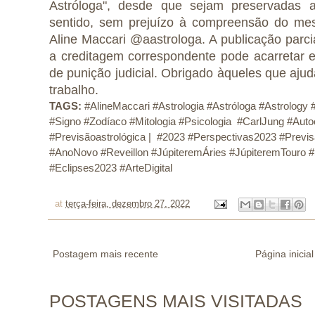
Astróloga", desde que sejam preservadas a 
sentido, sem prejuízo à compreensão do mes
Aline Maccari @aastrologa. A publicação parcia
a creditagem correspondente pode acarretar e
de punição judicial. Obrigado àqueles que aju
trabalho.
TAGS:
 #AlineMaccari #Astrologia #Astróloga #Astrology 
#Signo #Zodíaco #Mitologia #Psicologia  #CarlJung #A
#Previsãoastrológica | 
 #2023 #Perspectivas2023 #Previs
#AnoNovo #Reveillon #JúpiteremÁries #JúpiteremTouro 
#Eclipses2023 #ArteDigital 
at
terça-feira, dezembro 27, 2022
Postagem mais recente
Página inicial
POSTAGENS MAIS VISITADAS