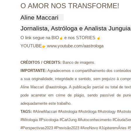
O AMOR NOS TRANSFORME!
Aline Maccari   

Jornalista, Astróloga e Analista Jungui
O link segue na BIO
e nos STORIES
YOUTUBE
www.youtube.com/aastrologa
CRÉDITOS / CREDITS
: 
Banco de imagens.
IMPORTANTE:
Agradecemos o compartilhamento dos conteúdos 
a sua originalidade, integridade e sentido, sem prejuízo à com
Aline Maccari @aastrologa. A publicação parcial ou total de t
pode acarretar em crime de plágio, sendo passível de puni
adequadamente este trabalho.
TAGS:
 #AlineMaccari #Astrologia #Astróloga #Astrology #Astrol
#Mitologia #Psicologia #CarlJung #Autoconhecimento #CéudaSem
#Perspectivas2023 #Previsão2023 #AnoNovo #JúpiteremÁries #