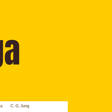
ia
C. G. Jung