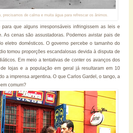
o, precisamos de calma e muita água para refrescar os ânimos.
 para que alguns irresponsáveis infringissem as leis e
 As cenas são assustadoras. Podemos avistar pais de
ndo eletro domésticos. O governo percebe o tamanho do
dio tomou proporções escandalosas devida à disputa de
iáticos. Em meio a tentativas de conter os avanços dos
 de lojas e a população em geral já resultaram em 10
do a imprensa argentina. O que Carlos Gardel, o tango, a
êm em comum?