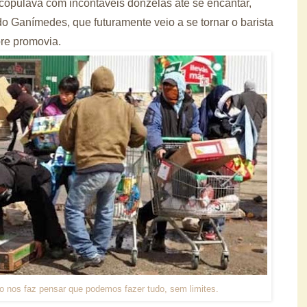
 copulava com incontáveis donzelas até se encantar,
o Ganímedes, que futuramente veio a se tornar o barista
re promovia.
io nos faz pensar que podemos fazer tudo, sem limites.