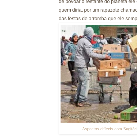
de povoar o restante do planeta ele
quem diria, por um rapazote chamad
das festas de arromba que ele semp
Aspectos difíceis com Sagitár