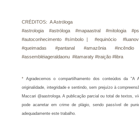
CRÉDITOS:
A Astróloga
#astrologia #astróloga #mapaastral #mitologia #ps
#autoconhecimento #símbolo | #equinócio #luanova
#queimadas #pantanal #amazônia #incêndi
#assembléiageraldaonu #itamaraty #traição #libra
* 
Agradecemos o compartilhamento dos conteúdos da "A A
originalidade, integridade e sentindo, sem prejuízo à compreens
Maccari @aastrologa. A publicação parcial ou total de textos, 
pode acarretar em crime de plágio, sendo passível de puni
adequadamente este trabalho.