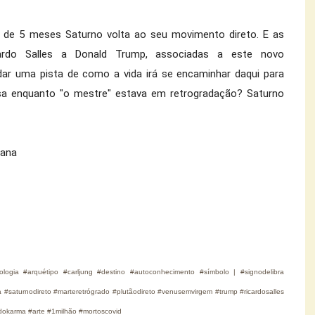
is de 5 meses Saturno volta ao seu movimento direto. E as 
ardo Salles a Donald Trump, associadas a este novo 
r uma pista de como a vida irá se encaminhar daqui para 
sa enquanto "o mestre" estava em retrogradação? Saturno 
iana
cologia #arquétipo #carljung #destino #autoconhecimento #símbolo | #signodelibra
a #saturnodireto #marteretrógrado #plutãodireto #venusemvirgem #trump #ricardosalles
okarma #arte #1milhão #mortoscovid