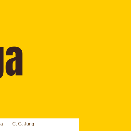
ia
C. G. Jung