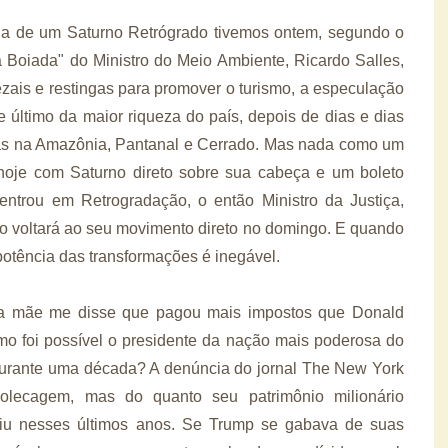
dia de um Saturno Retrógrado tivemos ontem, segundo o
da Boiada" do Ministro do Meio Ambiente, Ricardo Salles,
ezais e restingas para promover o turismo, a especulação
e último da maior riqueza do país, depois de dias e dias
mas na Amazônia, Pantanal e Cerrado. Mas nada como um
 hoje com Saturno direto sobre sua cabeça e um boleto
entrou em Retrogradação, o então Ministro da Justiça,
ão voltará ao seu movimento direto no domingo. E quando
potência das transformações é inegável.
nha mãe me disse que pagou mais impostos que Donald
o foi possível o presidente da nação mais poderosa do
durante uma década? A denúncia do jornal The New York
lecagem, mas do quanto seu patrimônio milionário
aiu nesses últimos anos. Se Trump se gabava de suas