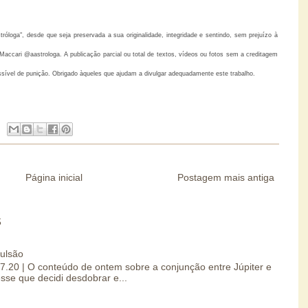
loga", desde que seja preservada a sua originalidade, integridade e sentindo, sem prejuízo à
accari @aastrologa. A publicação parcial ou total de textos, vídeos ou fotos sem a creditagem
ssível de punição. Obrigado àqueles que ajudam a divulgar adequadamente este trabalho.
Página inicial
Postagem mais antiga
S
pulsão
07.20 | O conteúdo de ontem sobre a conjunção entre Júpiter e
esse que decidi desdobrar e...