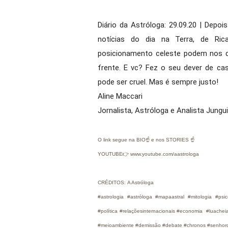
Diário da Astróloga: 29.09.20 | Depo
notícias do dia na Terra, de Ric
posicionamento celeste podem nos da
frente. E vc? Fez o seu dever de ca
pode ser cruel. Mas é sempre justo!
Aline Maccari  
Jornalista, Astróloga e Analista Jungu
O link segue na BIO☝ e nos STORIES ☝
YOUTUBE👉 www.youtube.com/aastrologa
CRÉDITOS: A Astróloga
#astrologia #astróloga #mapaastral #mitologia #psi
#política #relaçõesinternacionais #economia #luachei
#meioambiente #demissão #debate #chronos #senhord