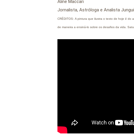
Aline Maccari  
Jornalista, Astróloga e Analista Jungu
CRÉDITOS: A pintura que ilustra o texto de hoje é do ar
de maneira a ensiná-lo sobre os desafios da vida. Satu