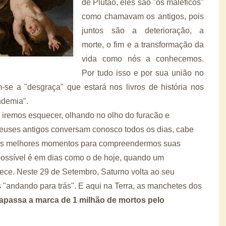
de Plutão, eles são "os maléficos"
como chamavam os antigos, pois
juntos são a deterioração, a
morte, o fim e a transformação da
vida como nós a conhecemos.
Por tudo isso e por sua união no
-se a "desgraça" que estará nos livros de história nos
ndemia".
 iremos esquecer, olhando no olho do furacão e
euses antigos conversam conosco todos os dias, cabe
E os melhores momentos para compreendermos suas
ossível é em dias como o de hoje, quando um
ece. Neste 29 de Setembro, Saturno volta ao seu
 "andando para trás". E aqui na Terra, as manchetes dos
apassa a marca de 1 milhão de mortos pelo