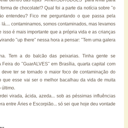
orma de chocolate!? Qual foi a parte da notícia sobre "o
ão entendeu? Fico me perguntando o que passa pela
s lá.... contaminamos, somos contaminados, mas levamos
 isso é mais importante que a própria vida e as crianças
revirando "up there" nessa hora a pensar: "Tem uma galera
na. Tem a do balcão das peixarias. Tinha gente se
 Feira do "GuarALVES" em Brasília, quarta capital com
, deve ter se tornado o maior foco de contaminação do
to que esse vai ser o melhor bacalhau da vida de muita
 último.
dei virada, ácida, azeda... sob as péssimas influências
ra entre Áries e Escorpião... só sei que hoje deu vontade
ana