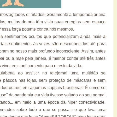
amos agitados e irritados! Geralmente a temporada ariana
ados, muitos de nós têm visto suas energias sem espaço
r essa força potente contra nós mesmos.
 sentimentos ocultos que potencializam ainda mais a
 tais sentimentos às vezes são desconhecidos até para
ram no nosso mais profundo inconsciente. Assim, antes
i ou a mãe pela janela, é melhor contar até três antes
 viver em confinamento para o resto da vida.
iaberta ao assistir no telejornal uma multidão se
 páscoa nas lojas, sem proteção de máscaras e sem
dos outros, em algumas capitais brasileiras. É como se
ause" da pandemia e a vida tivesse voltado ao seu normal
ntando... em meio a uma época da hiper conectividade,
ormados sobre tudo o que se passa... o que leva uma
velar dentro das lojas "AmeriSBROBOLS" para levar para