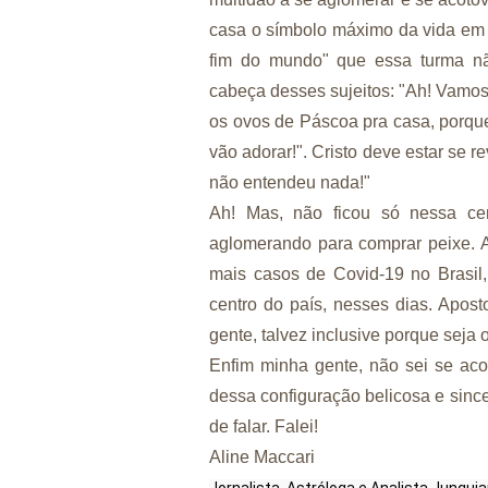
casa o símbolo máximo da vida em f
fim do mundo" que essa turma n
cabeça desses sujeitos: "Ah! Vamo
os ovos de Páscoa pra casa, porque
vão adorar!". Cristo deve estar se 
não entendeu nada!"
Ah! Mas, não ficou só nessa ce
aglomerando para comprar peixe. A
mais casos de Covid-19 no Brasil
centro do país, nesses dias. Apos
gente, talvez inclusive porque seja o
Enfim minha gente, não sei se acor
dessa configuração belicosa e since
de falar. Falei!
Aline Maccari
Jornalista, Astróloga e Analista Jungui