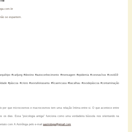
loga.com.br
je não se espantem.
 #arquétipo #carljung #destino #autoconhecimento #mensagem #epidemia #coronavírus
#covid19
bilidade #páscoa #cristo #sextafeirasanta #ficaemcasa #bacalhau #ovodepáscoa #contaminação
tido por que microcosmos e macrocosmos tem uma relação íntima entre si. O que acontece entre
s os dias. Essa "psicologia antiga" funciona como uma verdadeira bússola nos orientando na
ontato com A Astróloga pelo
e-mail
aastrologa@gmail.com