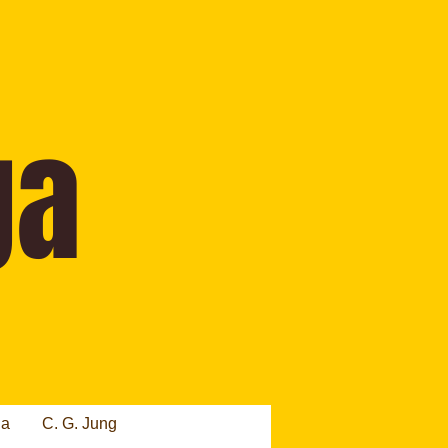
ia
C. G. Jung