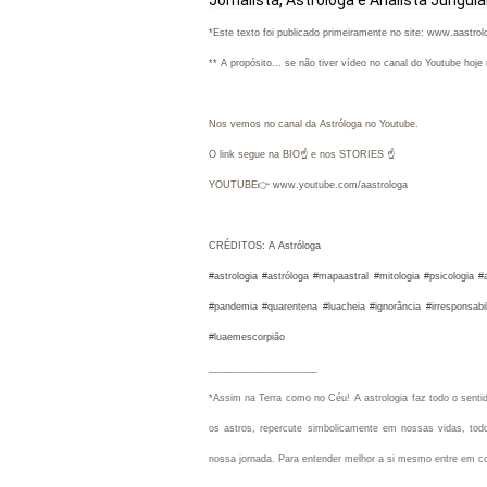
*Este texto foi publicado primeiramente no site: www.aastro
** A propósito... se não tiver vídeo no canal do Youtube ho
Nos vemos no canal da Astróloga no Youtube.
O link segue na BIO☝ e nos STORIES ☝
YOUTUBE👉 www.youtube.com/aastrologa
CRÉDITOS: A Astróloga
#astrologia #astróloga #mapaastral #mitologia #psicologia
#pandemia
#quarentena #luacheia #ignorância #irresponsa
#luaemescorpião
____________________
*Assim na Terra como no Céu!
A astrologia faz todo o sen
os astros, repercute simbolicamente em nossas vidas, todo
nossa jornada. Para entender melhor a si mesmo entre em c