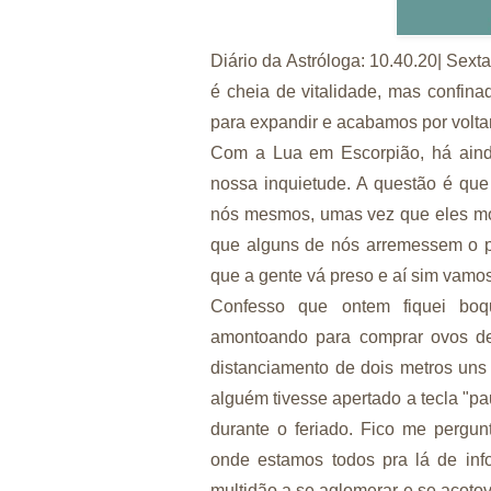
Diário da Astróloga: 10.40.20| Sext
é cheia de vitalidade, mas confin
para expandir e acabamos por volta
Com a Lua em Escorpião, há ainda
nossa inquietude. A questão é que
nós mesmos, umas vez que eles mo
que alguns de nós arremessem o pa
que a gente vá preso e aí sim vamos
Confesso que ontem fiquei boqu
amontoando para comprar ovos de
distanciamento de dois metros uns 
alguém tivesse apertado a tecla "p
durante o feriado. Fico me pergu
onde estamos todos pra lá de inf
multidão a se aglomerar e se acoto