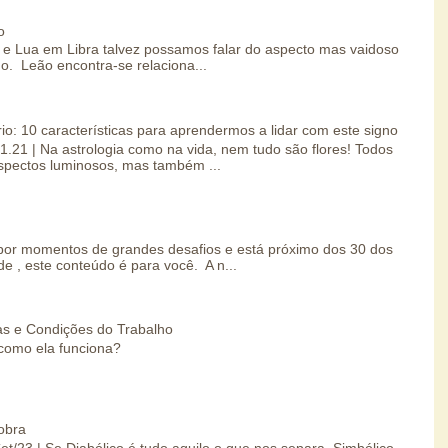
o
e Lua em Libra talvez possamos falar do aspecto mas vaidoso
o. Leão encontra-se relaciona...
io: 10 características para aprendermos a lidar com este signo
01.21 | Na astrologia como na vida, nem tudo são flores! Todos
spectos luminosos, mas também ...
por momentos de grandes desafios e está próximo dos 30 dos
e , este conteúdo é para você. A n...
s e Condições do Trabalho
como ela funciona?
obra
Set/23 | Se Diabólico é tudo aquilo o que nos separa, Simbólico