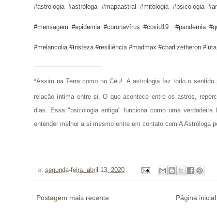
#astrologia #astróloga #mapaastral #mitologia #psicologia #a
#mensagem #epidemia #coronavírus
#covid19 #pandemia
#q
#melancolia #tristeza #resiliência #madmax #charlizetheron #luta 
____________________
*Assim na Terra como no Céu!
A astrologia faz todo o senti
relação íntima entre si. O que acontece entre os astros, repe
dias. Essa "psicologia antiga" funciona como uma verdadeira 
entender melhor a si mesmo entre em contato com A Astróloga p
at
segunda-feira, abril 13, 2020
Postagem mais recente
Página inicial