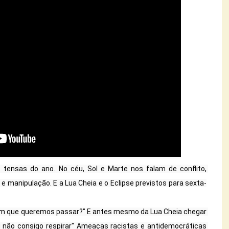
nsas do ano. No céu, Sol e Marte nos falam de conflito, 
a e manipulação. E a Lua Cheia e o Eclipse previstos para sexta-
em que queremos passar?" E antes mesmo da Lua Cheia chegar 
"Eu não consigo respirar" Ameaças racistas e antidemocráticas 