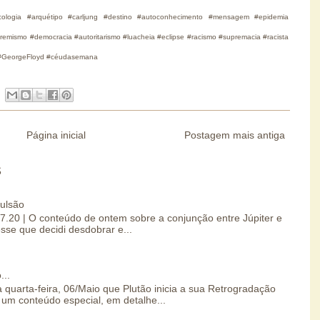
sicologia #arquétipo #carljung #destino #autoconhecimento #mensagem #epidemia
emismo #democracia #autoritarismo #luacheia #eclipse #racismo #supremacia #racista
o #GeorgeFloyd #céudasemana
Página inicial
Postagem mais antiga
S
pulsão
07.20 | O conteúdo de ontem sobre a conjunção entre Júpiter e
esse que decidi desdobrar e...
...
 quarta-feira, 06/Maio que Plutão inicia a sua Retrogradação
um conteúdo especial, em detalhe...