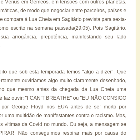
ra e Vênus em Gêmeos, em tensões com outros planetas,
áticas, de modo que negociar entre parceiros, países e
 se compara à Lua Cheia em Sagitário prevista para sexta-
como escrito na semana passada(29.05). Pois Sagitário,
ua arrogância, prepotência, manifestando seu lado
.
ito que sob esta temporada temos "algo a dizer". Que
rtamente ouviríamos algo muito claramente desenhado,
ho que mesmo antes da chegada da Lua Cheia uma
á se faz ouvir: "I CAN'T BREATHE" ou "EU NÃO CONSIGO
a por George Floyd nos EUA antes de ser morto por
 uma multidão de manifestantes contra o racismo. Mas,
as vítimas da Covid no mundo. Ou seja, a mensagem se
AR! Não conseguimos respirar mais por causa do