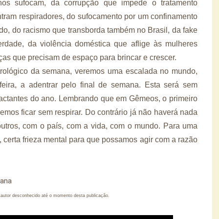
nos sufocam, da corrupção que impede o tratamento
tram respiradores, do sufocamento por um confinamento
ado, do racismo que transborda também no Brasil, da fake
dade, da violência doméstica que aflige às mulheres
ças que precisam de espaço para brincar e crescer.
astrológico da semana, veremos uma escalada no mundo,
feira, a adentrar pelo final de semana. Esta será sem
ctantes do ano. Lembrando que em Gêmeos, o primeiro
mos ficar sem respirar. Do contrário já não haverá nada
 outros, com o país, com a vida, com o mundo. Para uma
, certa frieza mental para que possamos agir com a razão
iana
autor desconhecido até o momento desta publicação.