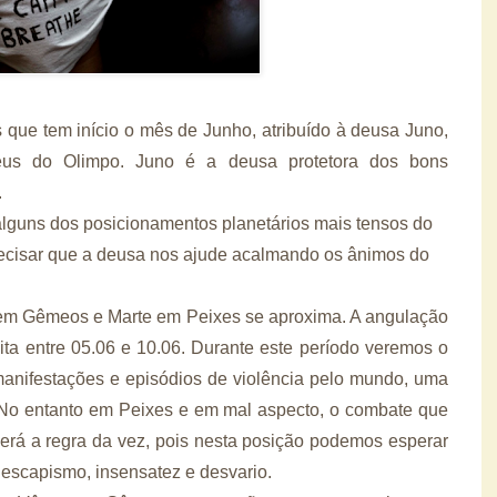
is que tem início o mês de Junho, atribuído à deusa Juno,
Deus do Olimpo. Juno é a deusa protetora dos bons
.
guns dos posicionamentos planetários mais tensos do
ecisar que a deusa nos ajude acalmando os ânimos do
l em Gêmeos e Marte em Peixes se aproxima. A angulação
eita entre 05.06 e 10.06. Durante este período veremos o
manifestações e episódios de violência pelo mundo, uma
 No entanto em Peixes e em mal aspecto, o combate que
erá a regra da vez, pois nesta posição podemos esperar
 escapismo, insensatez e desvario.