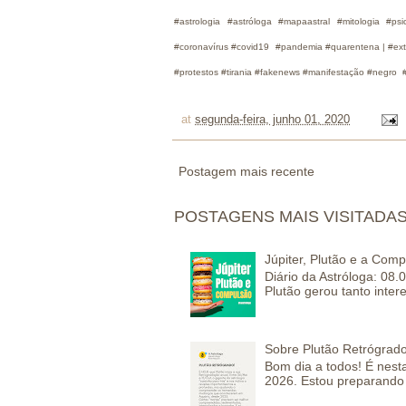
#astrologia #astróloga #mapaastral #mitologia #p
#coronavírus #covid19 #pandemia #quarentena | #extr
#protestos #tirania #fakenews #manifestação #negr
at
segunda-feira, junho 01, 2020
Postagem mais recente
POSTAGENS MAIS VISITADA
Júpiter, Plutão e a Com
Diário da Astróloga: 08.
Plutão gerou tanto inter
Sobre Plutão Retrógrado
Bom dia a todos! É nesta
2026. Estou preparando 