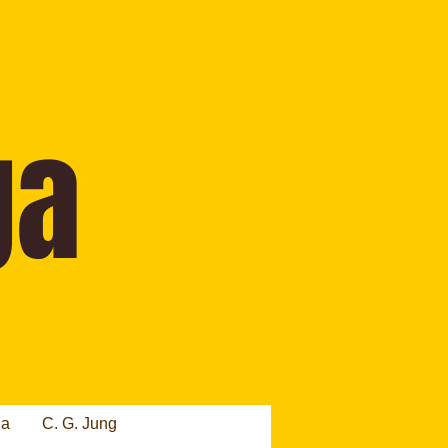
ia
C. G. Jung