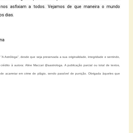
nos asfixiam a todos. Vejamos de que maneira o mundo 
 dias.

 Astróloga", desde que seja preservada a sua originalidade, integridade e sentindo,
dito à autora: Aline Maccari @aastrologa. A publicação parcial ou total de textos,
de acarretar em crime de plágio, sendo passível de punição. Obrigada àqueles que