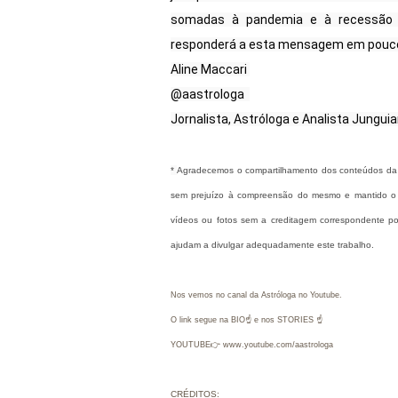
somadas à pandemia e à recessão 
responderá a esta mensagem em poucos
Aline Maccari 

@aastrologa  

* 
Agradecemos o compartilhamento dos conteúdos da "A
sem prejuízo à compreensão do mesmo e mantido o cré
vídeos ou fotos sem a creditagem correspondente po
ajudam a divulgar adequadamente este trabalho.
Nos vemos no canal da Astróloga no Youtube.
O link segue na BIO☝ e nos STORIES ☝
YOUTUBE👉 www.youtube.com/aastrologa
CRÉDITOS: