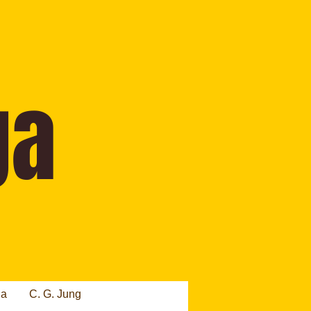
ia
C. G. Jung