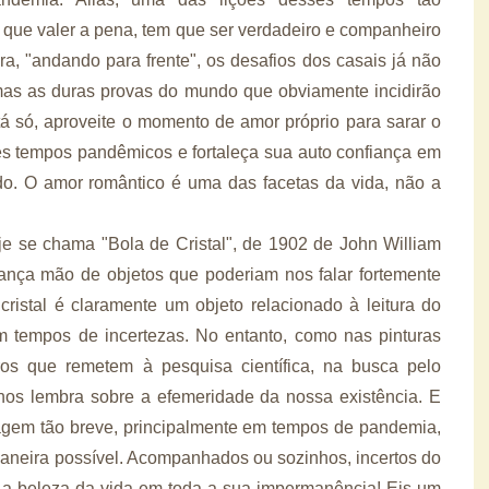
 que valer a pena, tem que ser verdadeiro e companheiro
ra, "andando para frente", os desafios dos casais já não
mas as duras provas do mundo que obviamente incidirão
á só, aproveite o momento de amor próprio para sarar o
es tempos pandêmicos e fortaleça sua auto confiança em
do. O amor romântico é uma das facetas da vida, não a
je se chama "Bola de Cristal", de 1902 de John William
lança mão de objetos que poderiam nos falar fortemente
ristal é claramente um objeto relacionado à leitura do
em tempos de incertezas. No entanto, como nas pinturas
ros que remetem à pesquisa científica, na busca pelo
nos lembra sobre a efemeridade da nossa existência. E
agem tão breve, principalmente em tempos de pandemia,
aneira possível. Acompanhados ou sozinhos, incertos do
s a beleza da vida em toda a sua impermanência! Eis um