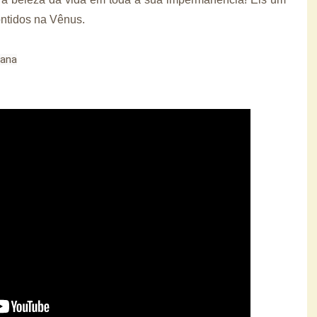
ntidos na Vênus.
iana