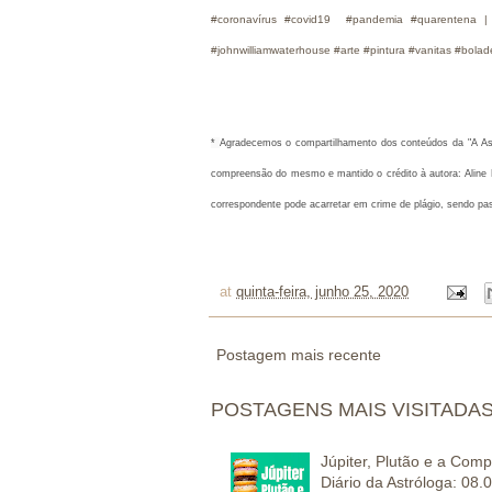
#coronavírus #covid19 #pandemia #quarentena 
#johnwilliamwaterhouse #arte #pintura #vanitas #bolad
* 
Agradecemos o compartilhamento dos conteúdos da "A Astró
compreensão do mesmo e mantido o crédito à autora: Aline M
correspondente pode acarretar em crime de plágio, sendo pa
at
quinta-feira, junho 25, 2020
Postagem mais recente
POSTAGENS MAIS VISITADA
Júpiter, Plutão e a Com
Diário da Astróloga: 08.