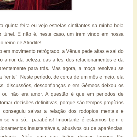
a quinta-feira eu vejo estrelas cintilantes na minha bola
do túnel. E não é, neste caso, um trem vindo em nossa
o reino de Afrodite!
o em movimento retrógrado, a Vênus pede altas e sai do
o amor, da beleza, das artes, dos relacionamentos e da
rentemente para trás. Mas agora, a moça resolveu se
ra frente". Neste período, de cerca de um mês e meio, ela
ress, discussões, desconfianças e em Gêmeos deixou os
a ou não era amor. A questão é que em períodos de
omar decisões definitivas, porque são tempos propícios
m conseguiu salvar a relação dos rodopios mentais e
m se viu só... parabéns! Importante é estarmos bem e
cionamentos insustentáveis, abusivos ou de aparências,
demia. Aliás, uma das lições desses tempos tão