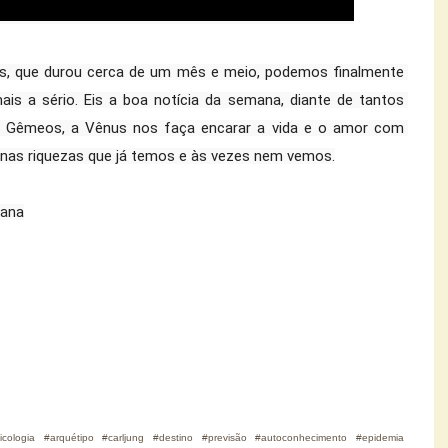
s, que durou cerca de um mês e meio, podemos finalmente 
ais a sério. Eis a boa notícia da semana, diante de tantos 
m Gêmeos, a Vênus nos faça encarar a vida e o amor com 
 nas riquezas que já temos e às vezes nem vemos.
iana
sicologia #arquétipo #carljung #destino #previsão #autoconhecimento #epidemia