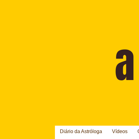
Diário da Astróloga
Vídeos