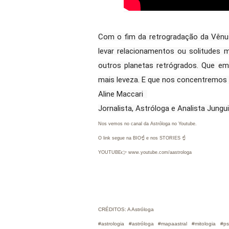
Com o fim da retrogradação da Vênu
levar relacionamentos ou solitudes m
outros planetas retrógrados. Que e
mais leveza. E que nos concentremos
Aline Maccari  
Jornalista, Astróloga e Analista Jungu
Nos vemos no canal da Astróloga no Youtube.
O link segue na BIO☝ e nos STORIES ☝
YOUTUBE👉 www.youtube.com/aastrologa
CRÉDITOS: A Astróloga
#astrologia #astróloga #mapaastral #mitologia #p