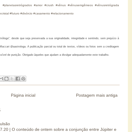
|
#planetasretrógrados #amor #crush #vênus #vênusemgêmeos #vênusretrógrada
ecristal #futuro #divórcio #casamento #relacionamento
loga", desde que seja preservada a sua originalidade, integridade e sentindo, sem prejuízo à
accari @aastrologa. A publicação parcial ou total de textos, vídeos ou fotos sem a creditagem
ssível de punição. Obrigado àqueles que ajudam a divulgar adequadamente este trabalho.
Página inicial
Postagem mais antiga
S
pulsão
07.20 | O conteúdo de ontem sobre a conjunção entre Júpiter e