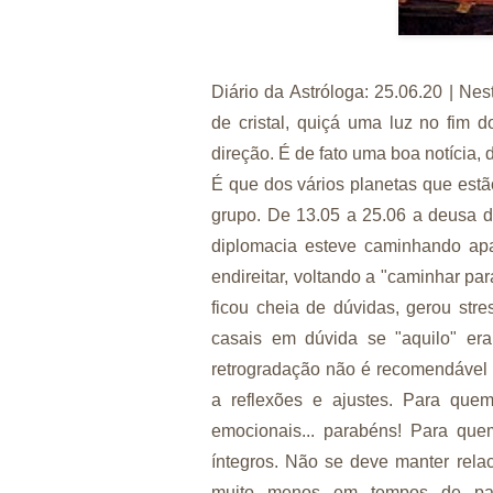
Diário da Astróloga: 25.06.20 | Nest
de cristal, quiçá uma luz no fim 
direção. É de fato uma boa notícia, d
É que dos vários planetas que estã
grupo. De 13.05 a 25.06 a deusa d
diplomacia esteve caminhando apa
endireitar, voltando a "caminhar pa
ficou cheia de dúvidas, gerou st
casais em dúvida se "aquilo" er
retrogradação não é recomendável t
a reflexões e ajustes. Para que
emocionais... parabéns! Para que
íntegros. Não se deve manter rela
muito menos em tempos de pan