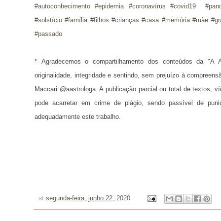
#autoconhecimento #epidemia #coronavírus #covid19 #pa
#solstício #família #filhos #crianças #casa #memória #mãe #gr
#passado
* 
Agradecemos o compartilhamento dos conteúdos da "A A
originalidade, integridade e sentindo, sem prejuízo à compreens
Maccari @aastrologa. A publicação parcial ou total de textos, 
pode acarretar em crime de plágio, sendo passível de puni
adequadamente este trabalho.
at
segunda-feira, junho 22, 2020