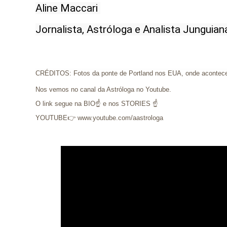
Aline Maccari 

CRÉDITOS: Fotos da ponte de Portland nos EUA, onde acontece
Nos vemos no canal da Astróloga no Youtube.
O link segue na BIO☝ e nos STORIES ☝
YOUTUBE👉 www.youtube.com/aastrologa