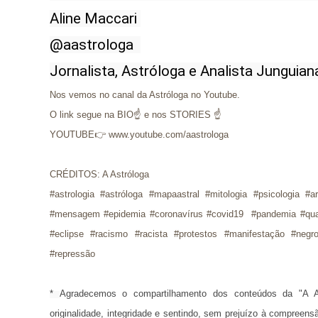
Aline Maccari 

@aastrologa  

Jornalista, Astróloga e Analista Junguian
Nos vemos no canal da Astróloga no Youtube.
O link segue na BIO☝ e nos STORIES ☝
YOUTUBE👉 www.youtube.com/aastrologa
CRÉDITOS: A Astróloga
#astrologia #astróloga #mapaastral #mitologia #psicologia #a
#mensagem #epidemia #coronavírus #covid19 #pandemia #quare
#eclipse #racismo #racista #protestos #manifestação #negr
#repressão
* 
Agradecemos o compartilhamento dos conteúdos da "A A
originalidade, integridade e sentindo, sem prejuízo à compreens