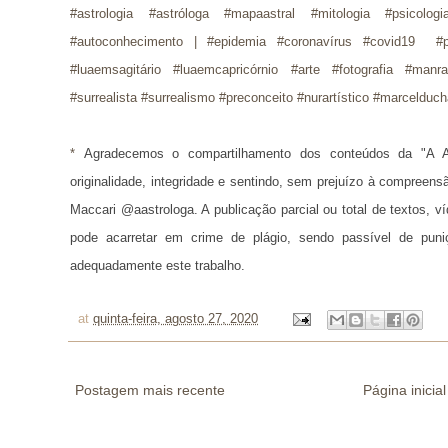
#astrologia #astróloga #mapaastral #mitologia #psicolog
#autoconhecimento | #epidemia #coronavírus #covid19 #
#luaemsagitário #luaemcapricórnio #arte #fotografia #manr
#surrealista #surrealismo #preconceito #nurartístico #marcelduc
* 
Agradecemos o compartilhamento dos conteúdos da "A A
originalidade, integridade e sentindo, sem prejuízo à compreens
Maccari @aastrologa. A publicação parcial ou total de textos, 
pode acarretar em crime de plágio, sendo passível de puni
adequadamente este trabalho.
at
quinta-feira, agosto 27, 2020
Postagem mais recente
Página inicial