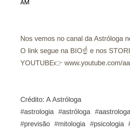
AM
Nos vemos no canal da Astróloga 
O link segue na BIO☝ e nos STOR
YOUTUBE👉 www.youtube.com/aas
Crédito: A Astróloga
#astrologia #astróloga #aastrol
#previsão #mitologia #psicologia 