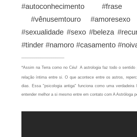
#autoconhecimento #frase
#vênusemtouro #amoresexo #
#sexualidade #sexo #beleza #recu
#tinder #namoro #casamento #noiv
____________________
*Assim na Terra como no Céu!
A astrologia faz todo o senti
relação íntima entre si. O que acontece entre os astros, repe
dias. Essa "psicologia antiga" funciona como uma verdadeira 
entender melhor a si mesmo entre em contato com A Astróloga p