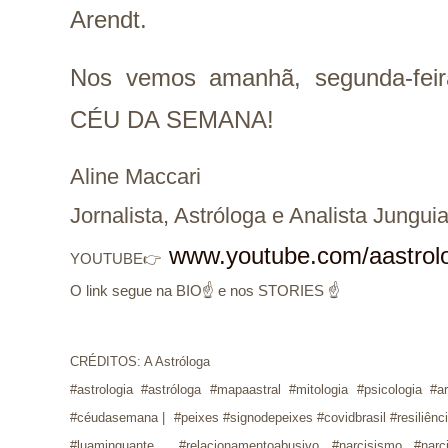
Arendt.
Nos vemos amanhã, segunda-feir
CÉU DA SEMANA!
Aline Maccari  

Jornalista, Astróloga e Analista Jungui
www.youtube.com/aastrol
YOUTUBE👉
O link segue na BIO☝ e nos STORIES ☝
CRÉDITOS: A Astróloga
#astrologia #astróloga #mapaastral #mitologia #psicologia #a
#céudasemana | #peixes #signodepeixes #covidbrasil #resiliên
#luaminguante #relacionamentoabusivo #narcisismo #narcis