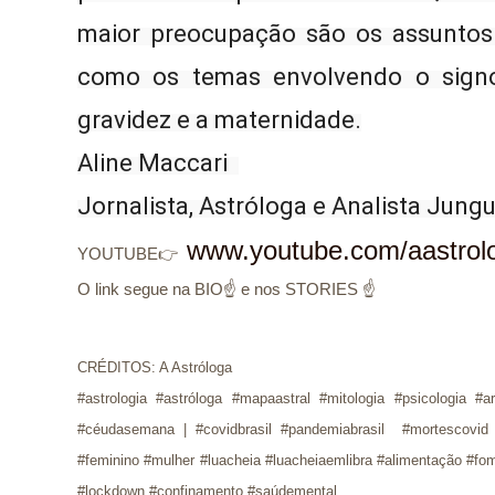
maior preocupação são os assuntos 
como os temas envolvendo o signo 
gravidez e a maternidade.

Aline Maccari  

Jornalista, Astróloga e Analista Jung
www.youtube.com/aastrol
YOUTUBE👉
O link segue na BIO☝ e nos STORIES ☝
CRÉDITOS: A Astróloga
#astrologia #astróloga #mapaastral #mitologia #psicologia #a
#céudasemana | #covidbrasil #pandemiabrasil #mortescov
#feminino #mulher #luacheia #luacheiaemlibra #alimentação #fo
#lockdown #confinamento #saúdemental