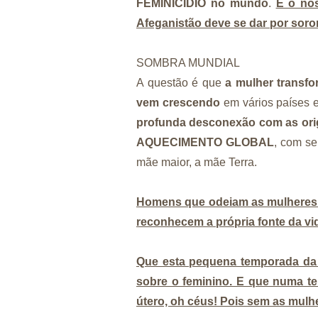
FEMINICÍDIO no mundo
.
E o no
Afeganistão deve se dar por soror
SOMBRA MUNDIAL
A questão é que
a mulher transf
vem crescendo
em vários países e
profunda desconexão com as orig
AQUECIMENTO GLOBAL
, com se
mãe maior, a mãe Terra.
Homens que odeiam as mulheres
reconhecem a própria fonte da v
Que esta pequena temporada da
sobre o feminino. E que numa t
útero, oh céus! Pois sem as mulh