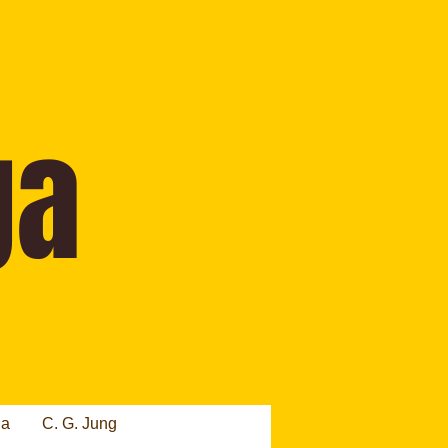
ia
C. G. Jung