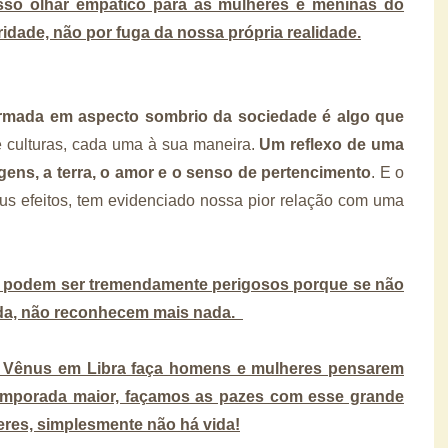
sso olhar empático para as mulheres e meninas do
idade, não por fuga da nossa própria realidade.
ormada em aspecto sombrio da sociedade é algo que
 culturas, cada uma à sua maneira.
Um reflexo de uma
ens, a terra, o amor e o senso de pertencimento
. E o
us efeitos, tem evidenciado nossa pior relação com uma
 podem ser tremendamente perigosos porque se não
ida, não reconhecem mais nada.
 Vênus em Libra faça homens e mulheres pensarem
emporada maior, façamos as pazes com esse grande
eres, simplesmente não há vida!