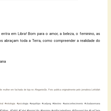
 entra em Libra! Bom para o amor, a beleza, o feminino, as 
ios abraçam toda a Terra, como compreender a realidade do 
iana
de mulher em fachada de loja no Afeganistão. Foto publica originalmente pelo jornalista
Lotfullah
ral #mitologia #psic
ologia #arquétipo #carljung #destino #autoconhecimento #céudasemana
aliban #Talibã #Cabul #feminicídio #feminino #violênciadegênero #VênusemLibra #LuaCheia