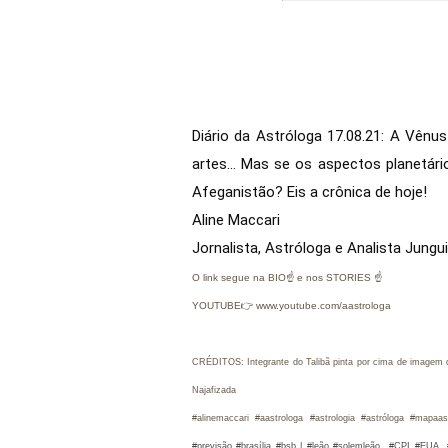
Diário da Astróloga 17.08.21: A Vênus
artes... Mas se os aspectos planetár
Afeganistão? Eis a crônica de hoje!

Aline Maccari  

Jornalista, Astróloga e Analista Jungu
O link segue na BIO☝ e nos STORIES ☝
YOUTUBE👉 www.youtube.com/aastrologa
CRÉDITOS:
Integrante do Talibã pinta por cima de imagem 
Najafizada
#alinemaccari #aastrologa #astrologia #astróloga #mapaast
#previsão #brasília #bsb | #leão #solemleão
#CPI
#EUA #T