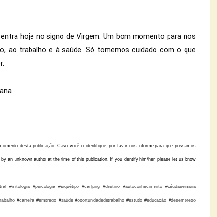
io entra hoje no signo de Virgem. Um bom momento para nos 
, ao trabalho e à saúde. Só tomemos cuidado com o que 
.

iana
 momento desta publicação. Caso você o identifique, por favor nos informe para que possamos
is by an unknown author at the time of this publication. If you identify him/her, please let us know
tral #mitologia #psicologia #arquétipo #carljung #destino #autoconhecimento #céudasemana
abalho #carreira #emprego #saúde #oportunidadedetrabalho #estudo #educação #desemprego