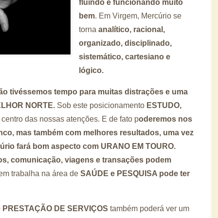
fluindo e funcionando muito
bem
.
Em Virgem, Mercúrio se
torna
analítico, racional,
organizado, disciplinado,
sistemático, cartesiano e
lógico.
não tivéssemos tempo para muitas distrações e uma
 MELHOR NORTE.
Sob este posicionamento
ESTUDO,
 centro das nossas atenções. E de fato p
oderemos nos
finco, mas também com melhores resultados, uma vez
rcúrio fará bom aspecto com URANO EM TOURO.
os, comunicação, viagens e transações podem
m trabalha na área de
SAÚDE e PESQUISA pode ter
e PRESTAÇÃO DE SERVIÇOS
também poderá ver um