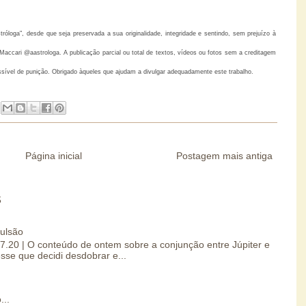
loga", desde que seja preservada a sua originalidade, integridade e sentindo, sem prejuízo à
accari @aastrologa. A publicação parcial ou total de textos, vídeos ou fotos sem a creditagem
ssível de punição. Obrigado àqueles que ajudam a divulgar adequadamente este trabalho.
Página inicial
Postagem mais antiga
S
pulsão
07.20 | O conteúdo de ontem sobre a conjunção entre Júpiter e
esse que decidi desdobrar e...
...