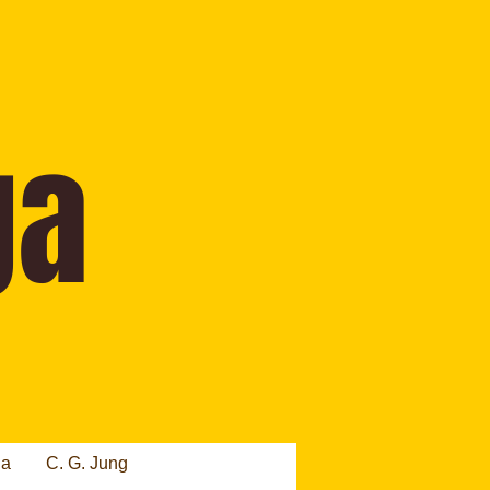
ia
C. G. Jung