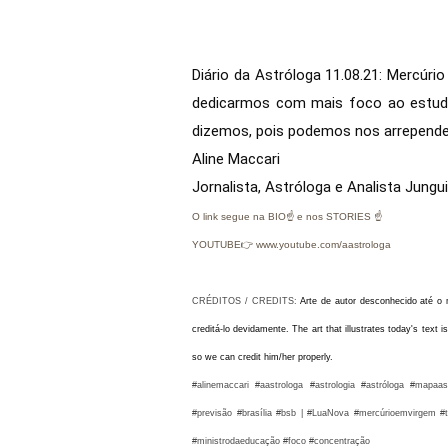
Diário da Astróloga 11.08.21: Mercúr
dedicarmos com mais foco ao estudo
dizemos, pois podemos nos arrepender
Aline Maccari  

Jornalista, Astróloga e Analista Jungu
O link segue na BIO☝ e nos STORIES ☝
YOUTUBE👉 www.youtube.com/aastrologa
CRÉDITOS / CREDITS:
Arte de autor desconhecido até o
creditá-lo devidamente.
The art that illustrates today's text 
so we can credit him/her properly.
#alinemaccari #aastrologa
#astrologia #astróloga #mapaas
#previsão #brasília #bsb |
#LuaNova
#mercúrioemvirgem #tr
#ministrodaeducação #foco #concentração