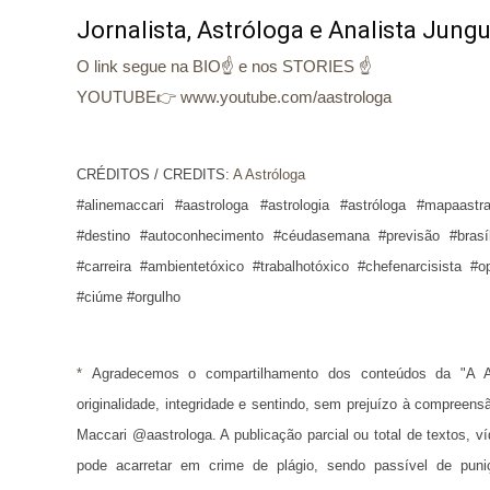
Jornalista, Astróloga e Analista Jung
O link segue na BIO☝ e nos STORIES ☝
YOUTUBE👉 www.youtube.com/aastrologa
CRÉDITOS / CREDITS:
A Astróloga
#alinemaccari #aastrologa
#astrologia #astróloga #mapaastra
#destino #autoconhecimento #céudasemana #previsão #brasí
#carreira #ambientetóxico #trabalhotóxico #chefenarcisista #
#ciúme #orgulho
* 
Agradecemos o compartilhamento dos conteúdos da "A A
originalidade, integridade e sentindo, sem prejuízo à compreens
Maccari @aastrologa. A publicação parcial ou total de textos, 
pode acarretar em crime de plágio, sendo passível de puni