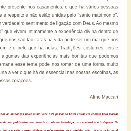
nte presente nos casamentos, e que há vários pessoas
e respeito e não estão unidas pelo "santo matrimônio".
m verdadeiro sentimento de ligação com Deus. Ao mesmo
" que vivem intimamente a experiência divina dentro de
as que nos são tão caras na vida pode ser um mal que nos
om e o belo que há nelas. Tradições, costumes, leis e
 algumas das experiências mais bonitas que podemos
e semana esse tema pode nos tomar de uma forma muito
ina a ver o que há de essencial nas nossas escolhas, as
ossos corações.
Aline Maccari
elhor as mudanças pelas quais você está passando basta entrar em contato para marcar
osts são publicados diariamente no site da Astróloga, no
Facebook
e o
I
nstagram
. Se
r fotos e vídeos propositalmente relacionados ao conteúdo, além de citar a fonte:
A