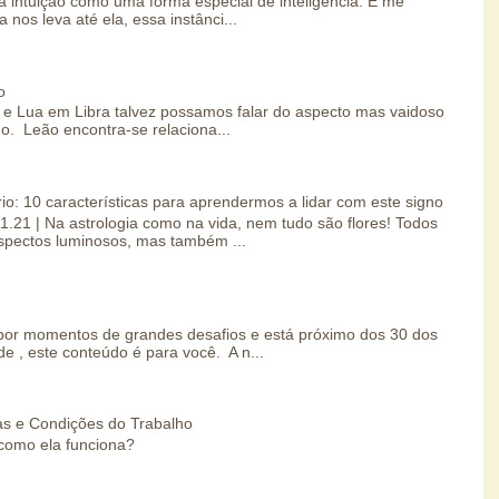
 intuição como uma forma especial de inteligência. E me
 nos leva até ela, essa instânci...
o
e Lua em Libra talvez possamos falar do aspecto mas vaidoso
o. Leão encontra-se relaciona...
io: 10 características para aprendermos a lidar com este signo
01.21 | Na astrologia como na vida, nem tudo são flores! Todos
spectos luminosos, mas também ...
por momentos de grandes desafios e está próximo dos 30 dos
e , este conteúdo é para você. A n...
s e Condições do Trabalho
como ela funciona?