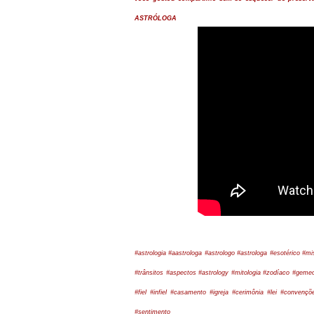
ASTRÓLOGA
#astrologia #aastrologa #astrologo #astrologa #esotérico #mi
#trânsitos #aspectos #astrology #mitologia #zodíaco
#gemeo
#fiel #infiel #casamento #igreja #cerimônia #lei #conve
#sentimento