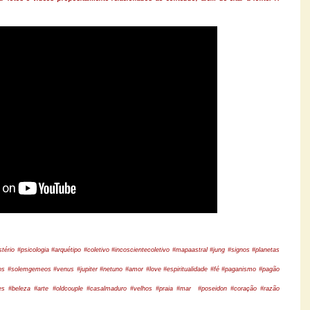
stério #psicologia #arquétipo #coletivo #incoscientecoletivo
#mapaastral #jung #signos #planetas
s #solemgemeos #venus #jupiter #netuno #amor #love #espiritualidade #fé #paganismo #pagão
nções #beleza #arte #oldcouple #casalmaduro #velhos #praia #mar #poseidon #coração #razão