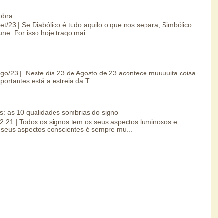
obra
Set/23 | Se Diabólico é tudo aquilo o que nos separa, Simbólico
une. Por isso hoje trago mai...
/Ago/23 | Neste dia 23 de Agosto de 23 acontece muuuuita coisa
portantes está a estreia da T...
s: as 10 qualidades sombrias do signo
.02.21 | Todos os signos tem os seus aspectos luminosos e
seus aspectos conscientes é sempre mu...