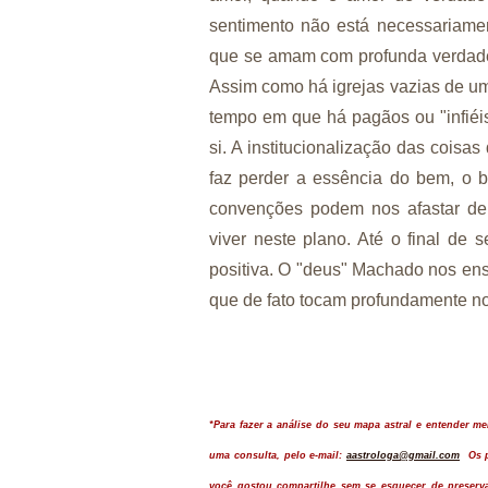
sentimento não está necessariame
que se amam com profunda verdade 
Assim como há igrejas vazias de u
tempo em que há pagãos ou "infiéis
si. A institucionalização das cois
faz perder a essência do
bem, o b
convenções podem nos afastar de
viver neste plano. Até o final d
positiva. O "deus" Machado nos ens
que de fato tocam profundamente n
*Para fazer a análise do seu mapa astral e entender m
uma consulta, pelo e-mail:
aastrologa@gmail.com
Os p
você gostou compartilhe sem se esquecer de preserva