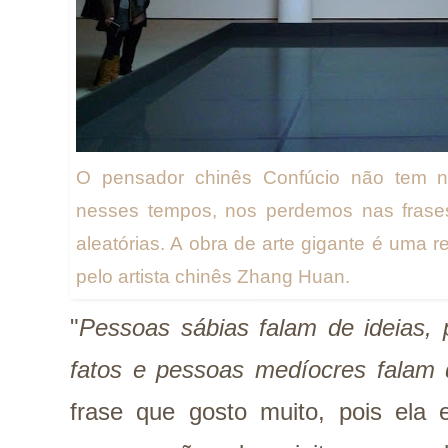
O pensador chinês Confúcio não tem n
nesses tempos, nos perdemos nas frases
aleatórias. A obra de arte gigante é uma 
pelo artista chinês Zhang Huan.
"
Pessoas sábias falam de ideias,
fatos e pessoas medíocres falam 
frase que gosto muito, pois ela