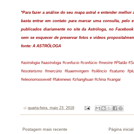
*Para fazer a análise do seu mapa astral e entender melho
basta entrar em contato para marcar uma consulta, pelo e
publicados diariamente no site da Astróloga, no
Facebook
sem se esquecer de preservar fotos e vídeos propositalmen
fonte:
A ASTRÓLOGA
#astrologia #aastrologa #confucio #confúcio #mestre #Platão #Só
#esoterismo #mercúrio #luaemvirgem #silêncio #saturno #pl
#eleonorroosevelt #fakenews #zhanghuan #china #xangai
at
quarta-feira, maio 23, 2018
Postagem mais recente
Página inicial