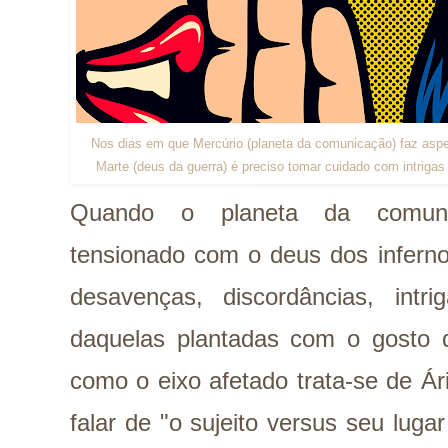
Nos dias em que Mercúrio (planeta da comunicação) faz aspe
Marte (deus da guerra) é preciso tomar cuidado com intriga
Quando o planeta da comuni
tensionado com o deus dos inferno
desavenças, discordâncias, intr
daquelas plantadas com o gosto 
como o eixo afetado trata-se de Á
falar de "o sujeito versus seu luga