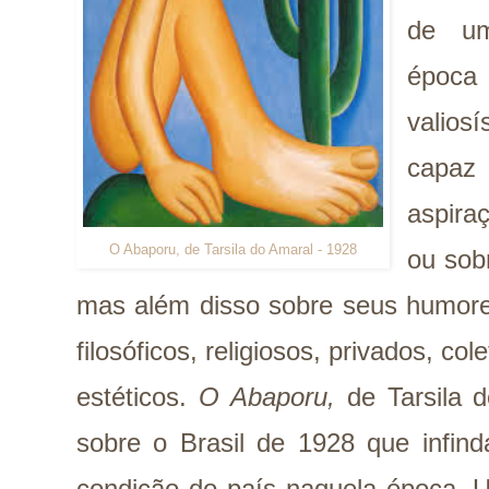
de um
époc
valios
capaz 
aspira
O Abaporu, de Tarsila do Amaral - 1928
ou sob
mas além disso sobre seus humores
filosóficos, religiosos, privados, col
estéticos.
O Abaporu,
de Tarsila d
sobre o Brasil de 1928 que infind
condição do país naquela época. 