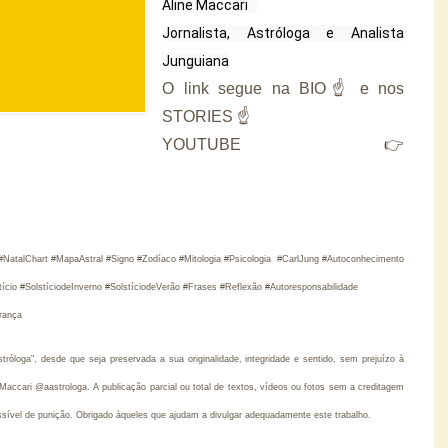
Aline Maccari   

Jornalista, Astróloga e Analista 
Junguiana
O link segue na BIO☝ e nos
STORIES ☝
YOUTUBE👉
r #NatalChart #MapaAstral #Signo #Zodíaco #Mitologia #Psicologia  #CarlJung #Autoconhecimento 
cio #SolstíciodeInverno #SolstíciodeVerão #Frases #Reflexão #Autoresponsabilidade 
rança 
óloga", desde que seja preservada a sua originalidade, integridade e sentido, sem prejuízo à
accari @aastrologa. A publicação parcial ou total de textos, vídeos ou fotos sem a creditagem
ssível de punição. Obrigado àqueles que ajudam a divulgar adequadamente este trabalho.