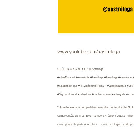
www.youtube.com/aastrologa
CRÉDITOS / CREDITS: A Astróloga
#AlineMaccari #Astrologia #Astróloga #Astrology #Astrologe
#CéudaSemana #Previsãoastrológica |  #LuaMinguante #Solstí
#SigmundFreud #sabedoria #conhecimento #autoajuda #espe
* 
Agradecemos o compartilhamento dos conteúdos da "A Astr
compreensão do mesmo e mantido o crédito à autora: Aline M
correspondente pode acarretar em crime de plágio, sendo pa