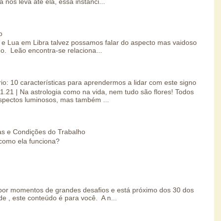
 nos leva até ela, essa instânci...
o
e Lua em Libra talvez possamos falar do aspecto mas vaidoso
o. Leão encontra-se relaciona...
io: 10 características para aprendermos a lidar com este signo
01.21 | Na astrologia como na vida, nem tudo são flores! Todos
spectos luminosos, mas também ...
s e Condições do Trabalho
como ela funciona?
por momentos de grandes desafios e está próximo dos 30 dos
e , este conteúdo é para você. A n...