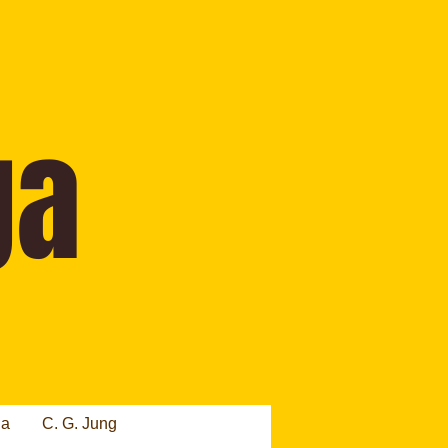
ia
C. G. Jung