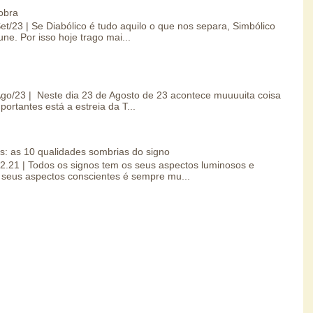
obra
Set/23 | Se Diabólico é tudo aquilo o que nos separa, Simbólico
une. Por isso hoje trago mai...
/Ago/23 | Neste dia 23 de Agosto de 23 acontece muuuuita coisa
portantes está a estreia da T...
s: as 10 qualidades sombrias do signo
.02.21 | Todos os signos tem os seus aspectos luminosos e
seus aspectos conscientes é sempre mu...