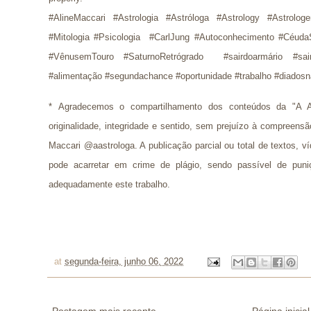
#AlineMaccari #Astrologia #Astróloga #Astrology #Astrolog
#Mitologia #Psicologia  #CarlJung #Autoconhecimento #Céuda
#VênusemTouro #SaturnoRetrógrado  #sairdoarmário #sai
#alimentação #segundachance #oportunidade #trabalho #diado
* 
Agradecemos o compartilhamento dos conteúdos da "A A
originalidade, integridade e sentido, sem prejuízo à compreens
Maccari @aastrologa. A publicação parcial ou total de textos, 
pode acarretar em crime de plágio, sendo passível de puni
adequadamente este trabalho.
at
segunda-feira, junho 06, 2022