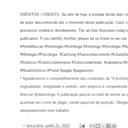
CRÉDITOS / CREDITS: Na arte de hoje a estrada divide dois cená
de autor desconhecido até o momento desta publicação.
 Caso vo
possamos creditá-lo devidamente. The art that illustrates today's
publication. If you identify him/her, please let us know so we can 
#AlineMaccari #Astrologia #Astróloga #Astrology #Astrologer #N
#Mitologia #Psicologia  #CarlJung #Autoconhecimento #CéudaSe
#Solstício #SolstíciodeInverno #SolstíciodeVerão  #sabedoria 
#RitualSolstício #Portal #pagão #paganismo 
* 
Agradecemos o compartilhamento dos conteúdos da "A Astrólo
originalidade, integridade e sentido, sem prejuízo à compreensão
Maccari @aastrologa. A publicação parcial ou total de textos o
acarretar em crime de plágio, sendo passível de punição. Obriga
adequadamente este trabalho.
at
terça-feira, junho 21, 2022