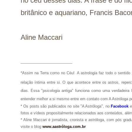
no céu desses dias. A frase é do filós
britânico e aquariano, Francis Baco
Aline Maccari
_________________________
*Assim na Terra como no Céu!
A astrologia faz todo o senti
relação íntima entre si. O que acontece entre os astros, repe
dias. Essa "psicologia antiga" funciona como uma verdadeira 
entender melhor a si mesmo entre em contato com A Astróloga p
* Os posts são publicados no site "A Astróloga", no
Facebook
fotos e vídeos propositalmente relacionados aos conteúdos, além
* Aline Maccari é jornalista, cronista e astróloga, com pós gra
visite o blog
www.aastróloga.com.br