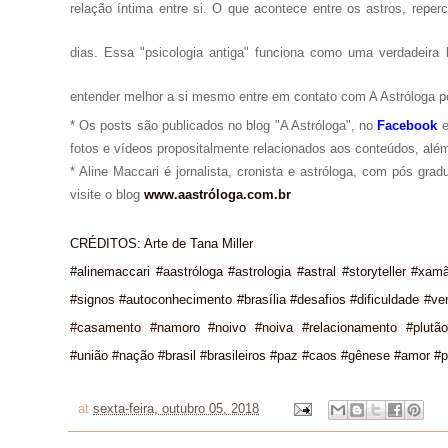
relação íntima entre si. O que acontece entre os astros, repe
dias. Essa "psicologia antiga" funciona como uma verdadeira 
entender melhor a si mesmo entre em contato com A Astróloga p
* Os posts são publicados no blog "A Astróloga", no
Facebook
fotos e vídeos propositalmente relacionados aos conteúdos, além
* Aline Maccari é jornalista, cronista e astróloga, com pós gra
visite o blog
www.aastróloga.com.br
CRÉDITOS: Arte de Tana Miller
#alinemaccari #aastróloga #astrologia #astral #storyteller #xam
#signos #autoconhecimento #brasília #desafios #dificuldade #ve
#casamento #namoro #noivo #noiva #relacionamento #plutão 
#união #nação #brasil #brasileiros #paz #caos #gênese #amor #
at
sexta-feira, outubro 05, 2018