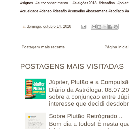
#signos #autoconhecimento #eleições2018 #desafios #polarizaç
#crueldade #denso #desafio #conselho #boasemana #zodíaco #astr
at
domingo, outubro 14, 2018
Postagem mais recente
Página inicial
POSTAGENS MAIS VISITADAS
Júpiter, Plutão e a Compuls
Diário da Astróloga: 08.07.2
sobre a conjunção entre Júpi
interesse que decidi desdobra
Sobre Plutão Retrógrado...
Bom dia a todos! É nesta qua