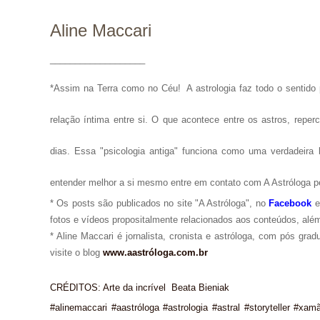
Aline Maccari
___________________
*Assim na Terra como no Céu!
A astrologia faz todo o senti
relação íntima entre si. O que acontece entre os astros, repe
dias. Essa "psicologia antiga" funciona como uma verdadeira 
entender melhor a si mesmo entre em contato com A Astróloga p
* Os posts são publicados no site "A Astróloga", no
Facebook
fotos e vídeos propositalmente relacionados aos conteúdos, além
* Aline Maccari é jornalista, cronista e astróloga, com pós gra
visite o blog
www.aastróloga.com.br
CRÉDITOS: Arte da incrível Beata Bieniak
#alinemaccari #aastróloga #astrologia #astral #storyteller #xam