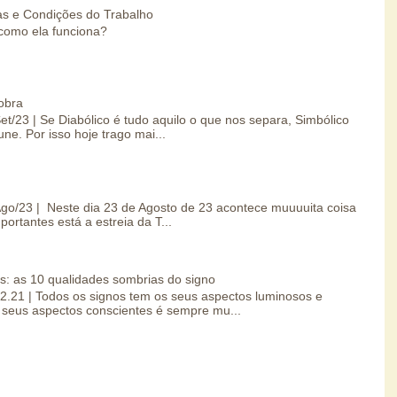
s e Condições do Trabalho
como ela funciona?
obra
Set/23 | Se Diabólico é tudo aquilo o que nos separa, Simbólico
une. Por isso hoje trago mai...
/Ago/23 | Neste dia 23 de Agosto de 23 acontece muuuuita coisa
portantes está a estreia da T...
s: as 10 qualidades sombrias do signo
.02.21 | Todos os signos tem os seus aspectos luminosos e
seus aspectos conscientes é sempre mu...