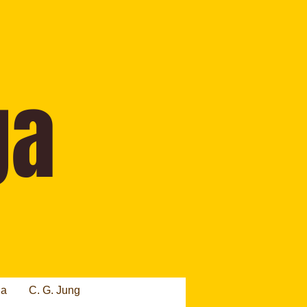
ia
C. G. Jung