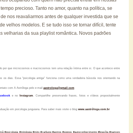
tempo precioso. Tanto no amor, quanto na política, se
o de nos reavaliarmos antes de qualquer investida que se
velhos modelos. E se tudo isso se tornar difícil, tente
s velharias da sua playlist romântica. Novos padrões
tido por que microcosmos e macrocosmos tem uma relação íntima entre si. O que acontece entre
s os dias. Essa "psicologia antiga" funciona como uma verdadeira bússola nos orientando na
ontato com A Astróloga pelo
e-mail
aastrologa@gmail.com
acebook
e no
Instagram
.
Compartilhe preservando frases, fotos e vídeos propositalmente
raduação em psicologia junguiana. Para saber mais visite o blog
www.aastróloga.com.br
xamã #psicologia #mitologia #mito #carljung #astros #signos #autoconhecimento #brasília #namoro