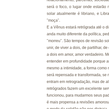
será o foco, o lugar onde estarão
solar atualmente é libriano, e Li
"moça".
E a Vênus estará retrógrada até o 
anda muito diferente da política, p
"morreu". São tempos de revisão so
unir, de viver a dois, de partilhar, 
a dois em amor, amor verdadeiro. Mu
entender em profundidade porque a
mesmo a intimidade, a forma como 
será repensada e transformada, se 
entram em retrogradação, mas de a
retrógrados fazem um excelente serv
funcionou, para mudarmos seus padr
é mais propensa a revisões amoros
o medo da solidão não nos distrai