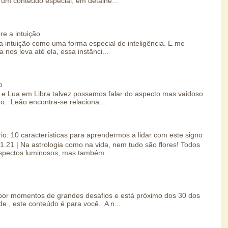
um conteúdo especial, em detalhe...
re a intuição
 intuição como uma forma especial de inteligência. E me
 nos leva até ela, essa instânci...
o
e Lua em Libra talvez possamos falar do aspecto mas vaidoso
o. Leão encontra-se relaciona...
io: 10 características para aprendermos a lidar com este signo
01.21 | Na astrologia como na vida, nem tudo são flores! Todos
spectos luminosos, mas também ...
por momentos de grandes desafios e está próximo dos 30 dos
e , este conteúdo é para você. A n...