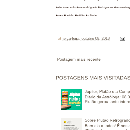
#relacionamento #uranoretrógrado #retrógrados #venusretró
#amor #carinho #solidão #solitude
at
terça-feira, outubro 09, 2018
Postagem mais recente
POSTAGENS MAIS VISITADA
Júpiter, Plutão e a Com
Diário da Astróloga: 08.
Plutão gerou tanto inter
Sobre Plutão Retrógrado
Bom dia a todos! É nesta