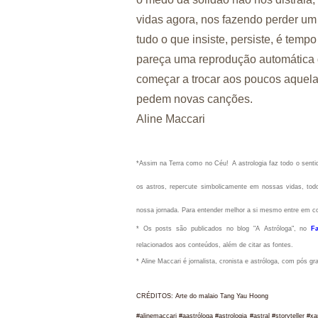
vidas agora, nos fazendo perder um 
tudo o que insiste, persiste, é temp
pareça uma reprodução automática de 
começar a trocar aos poucos aquela
pedem novas canções.
Aline Maccari
*Assim na Terra como no Céu!
A astrologia faz todo o sen
os astros, repercute simbolicamente em nossas vidas, todo
nossa jornada. Para entender melhor a si mesmo entre em c
* Os posts são publicados no blog "A Astróloga", no
F
relacionados aos conteúdos, além de citar as fontes.
* Aline Maccari é jornalista, cronista e astróloga, com pós g
CRÉDITOS: Arte do malaio Tang Yau Hoong
#alinemaccari #aastróloga #astrologia #astral #storyteller #