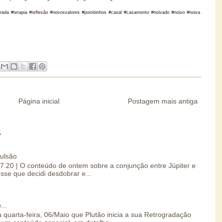
grada #terapia #reflexão #novosvalores #pombinhos #casal #casamento #noivado #noivo #noiva
Página inicial
Postagem mais antiga
S
pulsão
07.20 | O conteúdo de ontem sobre a conjunção entre Júpiter e
esse que decidi desdobrar e...
...
 quarta-feira, 06/Maio que Plutão inicia a sua Retrogradação