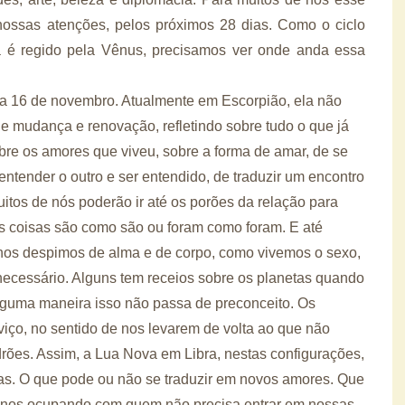
 nossas atenções, pelos próximos 28 dias. Como o ciclo
bra é regido pela Vênus, precisamos ver onde anda essa
dia 16 de novembro. Atualmente em Escorpião, ela não
ede mudança e renovação, refletindo sobre tudo o que já
bre os amores que viveu, sobre a forma de amar, de se
de entender o outro e ser entendido, de traduzir um encontro
itos de nós poderão ir até os porões da relação para
s coisas são como são ou foram como foram. E até
nos despimos de alma e de corpo, como vivemos o sexo,
necessário. Alguns tem receios sobre os planetas quando
lguma maneira isso não passa de preconceito. Os
iço, no sentido de nos levarem de volta ao que não
ões. Assim, a Lua Nova em Libra, nestas configurações,
as. O que pode ou não se traduzir em novos amores. Que
a, nos ocupando com quem não precisa entrar em nossas