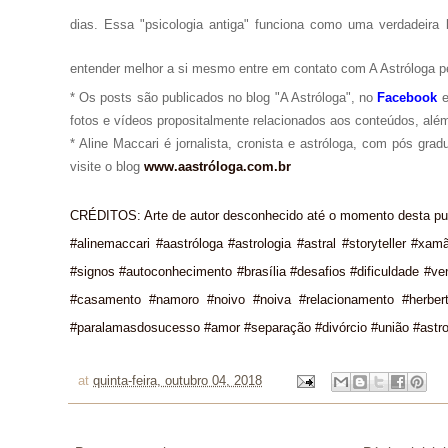
dias. Essa "psicologia antiga" funciona como uma verdadeira 
entender melhor a si mesmo entre em contato com A Astróloga p
* Os posts são publicados no blog "A Astróloga", no
Facebook
fotos e vídeos propositalmente relacionados aos conteúdos, além
* Aline Maccari é jornalista, cronista e astróloga, com pós gra
visite o blog
www.aastróloga.com.br
CRÉDITOS: Arte de autor desconhecido até o momento desta pu
#alinemaccari #aastróloga #astrologia #astral #storyteller #xam
#signos #autoconhecimento #brasília #desafios #dificuldade #ve
#casamento #namoro #noivo #noiva #relacionamento #herber
#paralamasdosucesso #amor #separação #divórcio #união #astro
at
quinta-feira, outubro 04, 2018