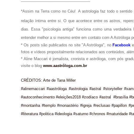
*Assim na Terra como no Céu!
A astrologia faz todo o senti
relação íntima entre si. O que acontece entre os astros, repe
dias. Essa "psicologia antiga" funciona como uma verdadeira 
entender melhor a si mesmo entre em contato com A Astróloga p
* Os posts são publicados no site "A Astróloga", no
Facebook
fotos e vídeos propositalmente relacionados aos conteúdos, além
* Aline Maccari é jornalista, cronista e astróloga, com pós gra
visite o blog
www.aastróloga.com.br
CRÉDITOS: Arte de Tana Miller
#alinemaccari #aastróloga #astrologia #astral #storyteller #xa
#autoconhecimento #eleições2018 #zodíaco #astral #brasília #bra
#montanha #templo #monastério #igreja #reclusao #papillon #
#literatura #politica #ideologia #saturno #chronos #maturidade #t