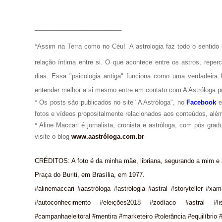
_________________________
*Assim na Terra como no Céu!
A astrologia faz todo o senti
relação íntima entre si. O que acontece entre os astros, repe
dias. Essa "psicologia antiga" funciona como uma verdadeira 
entender melhor a si mesmo entre em contato com A Astróloga p
* Os posts são publicados no site "A Astróloga", no
Facebook
fotos e vídeos propositalmente relacionados aos conteúdos, além
* Aline Maccari é jornalista, cronista e astróloga, com pós gra
visite o blog
www.aastróloga.com.br
CRÉDITOS: A foto é da minha mãe, libriana, segurando a mim e 
Praça do Buriti, em Brasília, em 1977.
#alinemaccari #aastróloga #astrologia #astral #storyteller #xa
#autoconhecimento #eleições2018 #zodíaco #astral #li
#campanhaeleitoral #mentira #marketeiro #tolerância #equilíbrio