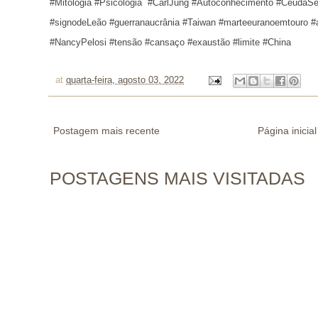
#Mitologia #Psicologia  #CarlJung #Autoconhecimento #CéudaSe
#signodeLeão 
#guerranaucrânia #Taiwan #marteeuranoemtouro 
#NancyPelosi #tensão #cansaço #exaustão #limite #China
at
quarta-feira, agosto 03, 2022
Postagem mais recente
Página inicial
POSTAGENS MAIS VISITADAS