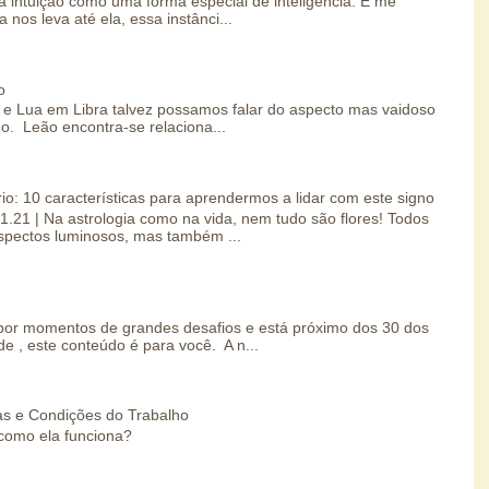
 intuição como uma forma especial de inteligência. E me
 nos leva até ela, essa instânci...
o
e Lua em Libra talvez possamos falar do aspecto mas vaidoso
o. Leão encontra-se relaciona...
io: 10 características para aprendermos a lidar com este signo
01.21 | Na astrologia como na vida, nem tudo são flores! Todos
spectos luminosos, mas também ...
por momentos de grandes desafios e está próximo dos 30 dos
e , este conteúdo é para você. A n...
s e Condições do Trabalho
como ela funciona?