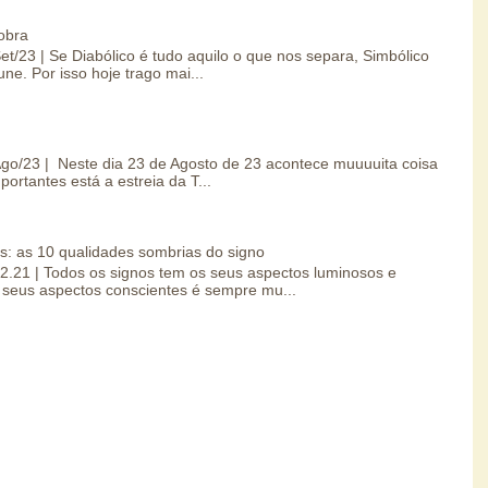
obra
Set/23 | Se Diabólico é tudo aquilo o que nos separa, Simbólico
une. Por isso hoje trago mai...
/Ago/23 | Neste dia 23 de Agosto de 23 acontece muuuuita coisa
portantes está a estreia da T...
s: as 10 qualidades sombrias do signo
.02.21 | Todos os signos tem os seus aspectos luminosos e
seus aspectos conscientes é sempre mu...