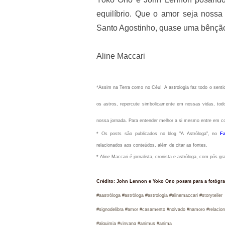
equilíbrio. Que o amor seja nossa 
Santo Agostinho, quase uma bênçã
Aline Maccari
*Assim na Terra como no Céu!
A astrologia faz todo o sen
os astros, repercute simbolicamente em nossas vidas, todo
nossa jornada. Para entender melhor a si mesmo entre em c
* Os posts são publicados no blog "A Astróloga", no
F
relacionados aos conteúdos, além de citar as fontes.
* Aline Maccari é jornalista, cronista e astróloga, com pós g
Crédito: John Lennon e Yoko Ono posam para a fotógra
#aastróloga #astróloga #ast
rologia #alinemaccari
#storyteller
#signodelibra #amor #casamento #noivado #namoro #relaciona
#alquimia #yinyang #animus #anima