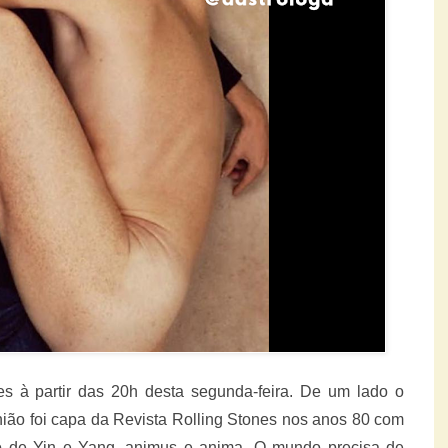
s à partir das 20h desta segunda-feira. De um lado o
união foi capa da Revista Rolling Stones nos anos 80 com
de Yin e Yang, animus e anima. O mundo precisa de