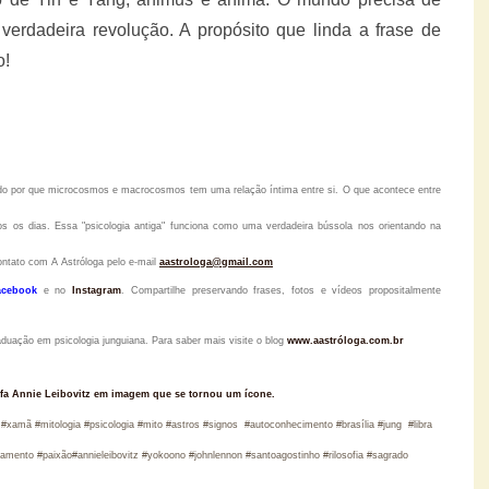
verdadeira revolução. A propósito que linda a frase de
o!
tido por que microcosmos e macrocosmos tem uma relação íntima entre si. O que acontece entre
s os dias. Essa "psicologia antiga" funciona como uma verdadeira bússola nos orientando na
ontato com A Astróloga pelo
e-mail
aastrologa@gmail.com
acebook
e no
Instagram
.
Compartilhe preservando frases, fotos e vídeos propositalmente
raduação em psicologia junguiana. Para saber mais visite o blog
www.aastróloga.com.br
fa Annie Leibovitz em imagem que se tornou um ícone.
#xamã #mitologia #psicologia #mito #astros #signos #autoconhecimento #brasília #jung #libra
mento #paixão#annieleibovitz #yokoono #johnlennon #santoagostinho #rilosofia #sagrado