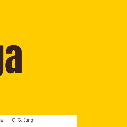
ia
C. G. Jung