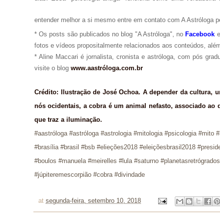
entender melhor a si mesmo entre em contato com A Astróloga p
* Os posts são publicados no blog "A Astróloga", no
Facebook
fotos e vídeos propositalmente relacionados aos conteúdos, além
* Aline Maccari é jornalista, cronista e astróloga, com pós gra
visite o blog
www.aastróloga.com.br
Crédito: Ilustração de José Ochoa. A depender da cultura,
nós ocidentais, a cobra é um animal nefasto, associado ao 
que traz a iluminação.
#aastróloga #astróloga #ast
rologia #mitologia #psicologia #mit
#brasília #brasil #bsb #elieções2018 #eleiçõesbrasil2018 #presi
#boulos #manuela #meirelles #lula #saturno #planetasretrógrado
#júpiteremescorpião #cobra #divindade
at
segunda-feira, setembro 10, 2018