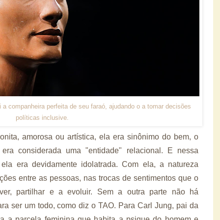
 foi a companheira perfeita de seu faraó, ajudando o a tomar decisões
políticas inclusive.
nita, amorosa ou artística, ela era sinônimo do bem, o
ra considerada uma "entidade" relacional. E nessa
 ela era devidamente idolatrada. Com ela, a natureza
lações entre as pessoas, nas trocas de sentimentos que o
er, partilhar e a evoluir. Sem a outra parte não há
ra ser um todo, como diz o TAO. Para Carl Jung, pai da
a a parcela feminina que habita a psique do homem e