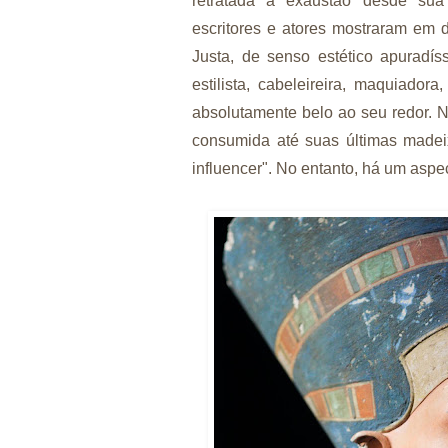
retratada à exaustão desde sua "
escritores e atores mostraram em d
Justa, de senso estético apuradíss
estilista, cabeleireira, maquiador
absolutamente belo ao seu redor. 
consumida até suas últimas madeixa
influencer". No entanto, há um aspe