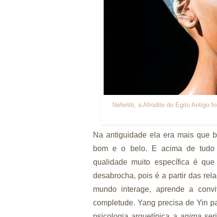
Nefertiti, a Afrodite do Egito Antigo
Na antiguidade ela era mais que bo
bom e o belo. E acima de tudo e
qualidade muito específica é que
desabrocha, pois é a partir das re
mundo interage, aprende a conviv
completude. Yang precisa de Yin pa
psicologia arquetípica a
anima
seri