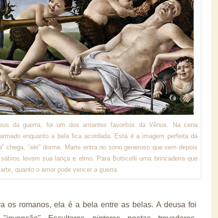
deus da guerra, foi um dos amantes favoritos da Vênus. Na cena
armado enquanto a bela fica acordada. Esta é a imagem perfeita da
la" chega, "ele" dorme. Marte entra no sono generoso que vem depois
tiros levem sua lança e elmo. Para Botticelli uma brincadeira que
rte, quanto o amor pode vencer a guerra.
a os romanos, ela é a bela entre as belas. A deusa foi