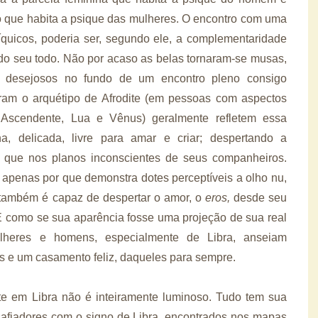
 que habita a psique das mulheres. O encontro com uma
íquicos, poderia ser, segundo ele, a complementaridade
o seu todo. Não por acaso as belas tornaram-se musas,
s desejosos no fundo de um encontro pleno consigo
am o arquétipo de Afrodite (em pessoas com aspectos
 Ascendente, Lua e Vênus) geralmente refletem essa
a, delicada, livre para amar e criar; despertando a
da que nos planos inconscientes de seus companheiros.
 apenas por que demonstra dotes perceptíveis a olho nu,
 também é capaz de despertar o amor, o
eros,
desde seu
 É como se sua aparência fosse uma projeção de sua real
mulheres e homens, especialmente de Libra, anseiam
s e um casamento feliz, daqueles para sempre.
te em Libra não é inteiramente luminoso. Tudo tem sua
safiadores com o signo de Libra, encontrados nos mapas