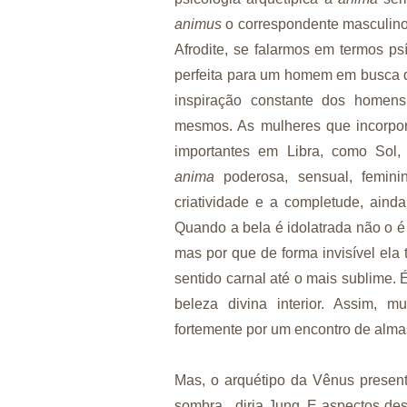
animus
o correspondente masculino
Afrodite, se falarmos em termos ps
perfeita para um homem em busca d
inspiração constante dos homen
mesmos. As mulheres que incorpor
importantes em Libra, como Sol,
anima
poderosa, sensual, feminin
criatividade e a completude, ain
Quando a bela é idolatrada não o é
mas por que de forma invisível ela
sentido carnal até o mais sublime.
beleza divina interior. Assim, 
fortemente por um encontro de alma
Mas, o arquétipo da Vênus presen
sombra, diria Jung. E aspectos de