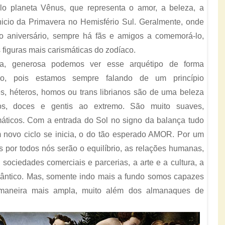
lo planeta Vênus, que representa o amor, a beleza, a
nicio da Primavera no Hemisfério Sul. Geralmente, onde
o aniversário, sempre há fãs e amigos a comemorá-lo,
 figuras mais carismáticas do zodíaco.
iva, generosa podemos ver esse arquétipo de forma
o, pois estamos sempre falando de um princípio
, héteros, homos ou trans librianos são de uma beleza
dosos, doces e gentis ao extremo. São muito suaves,
máticos. Com a entrada do Sol no signo da balança tudo
um novo ciclo se inicia, o do tão esperado AMOR. Por um
 por todos nós serão o equilíbrio, as relações humanas,
 sociedades comerciais e parcerias, a arte e a cultura, a
omântico. Mas, somente indo mais a fundo somos capazes
 maneira mais ampla, muito além dos almanaques de