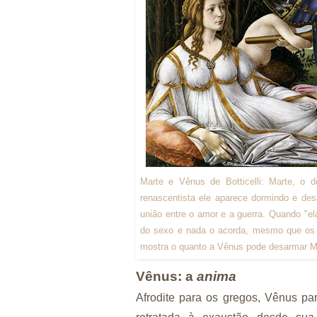
Marte e Vênus de Botticelli: Marte, o 
renascentista ele aparece dormindo e des
união entre o amor e a guerra. Quando "e
do sexo e nada o acorda, mesmo que os sá
mostra o quanto a Vênus pode desarmar Ma
Vênus: a
anima
Afrodite para os gregos, Vênus par