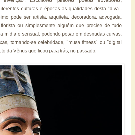
invenção". Escultores, pintores, poetas, trovadores,
iferentes culturas e épocas as qualidades desta "diva".
imo pode ser artista, arquiteta, decoradora, advogada,
a, florista ou simplesmente alguém que precise de tudo
Na mídia é sensual, podendo posar em desnudas curvas,
s, tornando-se celebridade, "musa fitness" ou "digital
cto da Vênus que ficou para trás, no passado.