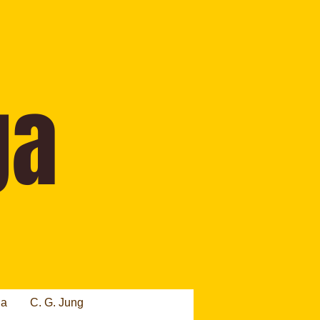
ia
C. G. Jung