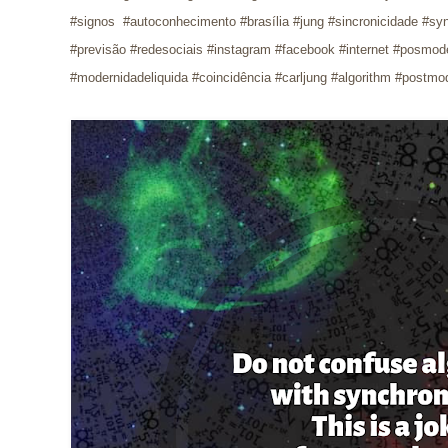
#signos #autoconhecimento #brasília #jung #sincronicidade #syn
#previsão #redesociais #instagram #facebook #internet #posmo
#modernidadeliquida #coincidência #carljung #
algorithm #postmod