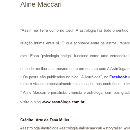
Aline Maccari
*Assim na Terra como no Céu!
A astrologia faz todo o senti
relação íntima entre si. O que acontece entre os astros, repe
dias. Essa "psicologia antiga" funciona como uma verdadeira 
entender melhor a si mesmo entre em contato com A Astróloga p
* Os posts são publicados no blog "A Astróloga", no
Facebook
fotos e vídeos propositalmente relacionados aos conteúdos, além
* Aline Maccari é jornalista, cronista e astróloga, com pós gra
visite o blog
www.aastróloga.com.br
Crédito: Arte de Tana Miller
#aastróloga #astróloga #ast
rologia #alinemaccari
#storyteller
#xa