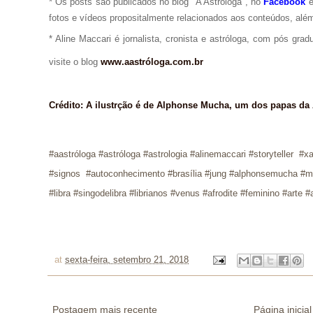
* Os posts são publicados no blog "A Astróloga", no
Facebook
fotos e vídeos propositalmente relacionados aos conteúdos, além
* Aline Maccari é jornalista, cronista e astróloga, com pós gra
visite o blog
www.aastróloga.com.br
Crédito: A ilustrção é de Alphonse Mucha, um dos papas da
#aastróloga #astróloga #ast
rologia #alinemaccari
#storyteller
#xa
#signos #autoconhecimento #brasília #jung #alphonsemucha #m
#libra #singodelibra #librianos #venus #afrodite #feminino #arte
at
sexta-feira, setembro 21, 2018
Postagem mais recente
Página inicial