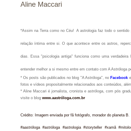
Aline Maccari
*Assim na Terra como no Céu!
A astrologia faz todo o senti
relação íntima entre si. O que acontece entre os astros, repe
dias. Essa "psicologia antiga" funciona como uma verdadeira 
entender melhor a si mesmo entre em contato com A Astróloga p
* Os posts são publicados no blog "A Astróloga", no
Facebook
fotos e vídeos propositalmente relacionados aos conteúdos, além
* Aline Maccari é jornalista, cronista e astróloga, com pós gra
visite o blog
www.aastróloga.com.br
Crédito: Imagem enviada por fã fotógrafo, morador do planeta B.
#aastróloga #astróloga #astrologia #storyteller #xamã #mito